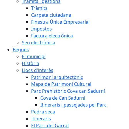
Tràmits i gestions
Tràmits
Carpeta ciutadana
Finestra Única Empresarial
Impostos
Factura electrònica
Seu electrònica
Begues
El municipi
Història
Llocs d'interès
Patrimoni arquitectònic
Mapa de Patrimoni Cultural
Parc Prehistòric Cova can Sadurní
Cova de Can Sadurní
Itineraris i passejades pel Parc
Pedra seca
Itineraris
El Parc del Garraf