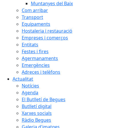
Muntanyes del Baix
Com arribar
Transport
Equipaments
Hostaleria i restauració
Empreses i comerços
Entitats
Festes i fires
Agermanaments
Emergències
Adreces i telèfons
Actualitat
Notícies
Agenda
El Butlletí de Begues
Butlletí digital
Xarxes socials
Ràdio Begues
Galeria d'imatges