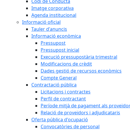
Codi de Conducta
Imatge corporativa
Agenda institucional
Informació oficial
Tauler d'anuncis
Informació econòmica
Pressupost
Pressupost inicial
Execució pressupostària trimestral
Modificacions de crèdit
Dades gestió de recursos econòmics
Compte General
Contractació pública
Licitacions i contractes
Perfil de contractant
Període mitjà de pagament als proveïdo
Relació de proveïdors i adjudicataris
Oferta pública d'ocupació
Convocatòries de personal