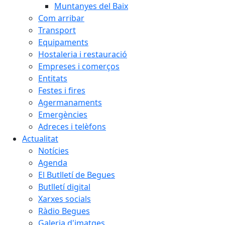
Muntanyes del Baix
Com arribar
Transport
Equipaments
Hostaleria i restauració
Empreses i comerços
Entitats
Festes i fires
Agermanaments
Emergències
Adreces i telèfons
Actualitat
Notícies
Agenda
El Butlletí de Begues
Butlletí digital
Xarxes socials
Ràdio Begues
Galeria d'imatges