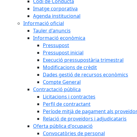
Codi de Conducta
Imatge corporativa
Agenda institucional
Informació oficial
Tauler d'anuncis
Informació econòmica
Pressupost
Pressupost inicial
Execució pressupostària trimestral
Modificacions de crèdit
Dades gestió de recursos econòmics
Compte General
Contractació pública
Licitacions i contractes
Perfil de contractant
Període mitjà de pagament als proveïdo
Relació de proveïdors i adjudicataris
Oferta pública d'ocupació
Convocatòries de personal