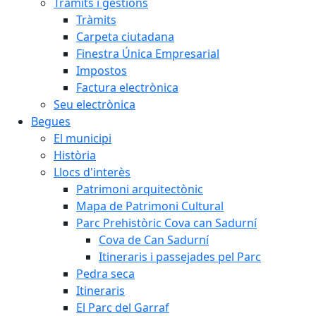
Tràmits i gestions
Tràmits
Carpeta ciutadana
Finestra Única Empresarial
Impostos
Factura electrònica
Seu electrònica
Begues
El municipi
Història
Llocs d'interès
Patrimoni arquitectònic
Mapa de Patrimoni Cultural
Parc Prehistòric Cova can Sadurní
Cova de Can Sadurní
Itineraris i passejades pel Parc
Pedra seca
Itineraris
El Parc del Garraf