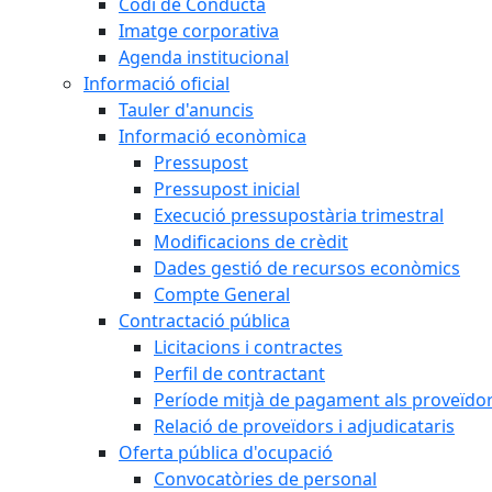
Codi de Conducta
Imatge corporativa
Agenda institucional
Informació oficial
Tauler d'anuncis
Informació econòmica
Pressupost
Pressupost inicial
Execució pressupostària trimestral
Modificacions de crèdit
Dades gestió de recursos econòmics
Compte General
Contractació pública
Licitacions i contractes
Perfil de contractant
Període mitjà de pagament als proveïdo
Relació de proveïdors i adjudicataris
Oferta pública d'ocupació
Convocatòries de personal