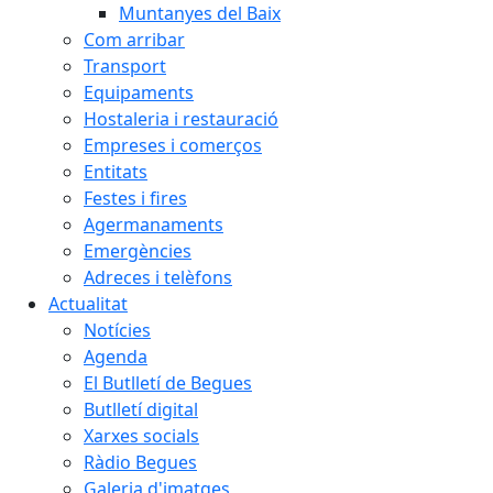
Muntanyes del Baix
Com arribar
Transport
Equipaments
Hostaleria i restauració
Empreses i comerços
Entitats
Festes i fires
Agermanaments
Emergències
Adreces i telèfons
Actualitat
Notícies
Agenda
El Butlletí de Begues
Butlletí digital
Xarxes socials
Ràdio Begues
Galeria d'imatges