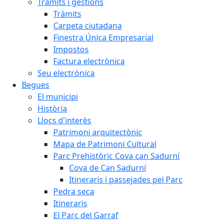
Tràmits i gestions
Tràmits
Carpeta ciutadana
Finestra Única Empresarial
Impostos
Factura electrònica
Seu electrònica
Begues
El municipi
Història
Llocs d'interès
Patrimoni arquitectònic
Mapa de Patrimoni Cultural
Parc Prehistòric Cova can Sadurní
Cova de Can Sadurní
Itineraris i passejades pel Parc
Pedra seca
Itineraris
El Parc del Garraf