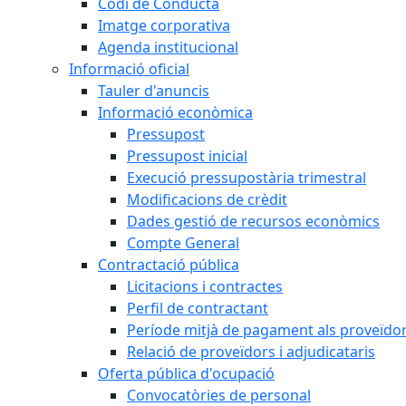
Codi de Conducta
Imatge corporativa
Agenda institucional
Informació oficial
Tauler d'anuncis
Informació econòmica
Pressupost
Pressupost inicial
Execució pressupostària trimestral
Modificacions de crèdit
Dades gestió de recursos econòmics
Compte General
Contractació pública
Licitacions i contractes
Perfil de contractant
Període mitjà de pagament als proveïdo
Relació de proveïdors i adjudicataris
Oferta pública d'ocupació
Convocatòries de personal