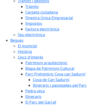
Tràmits i gestions
Tràmits
Carpeta ciutadana
Finestra Única Empresarial
Impostos
Factura electrònica
Seu electrònica
Begues
El municipi
Història
Llocs d'interès
Patrimoni arquitectònic
Mapa de Patrimoni Cultural
Parc Prehistòric Cova can Sadurní
Cova de Can Sadurní
Itineraris i passejades pel Parc
Pedra seca
Itineraris
El Parc del Garraf