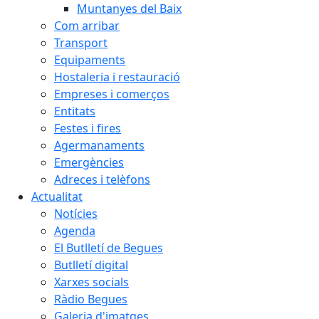
Muntanyes del Baix
Com arribar
Transport
Equipaments
Hostaleria i restauració
Empreses i comerços
Entitats
Festes i fires
Agermanaments
Emergències
Adreces i telèfons
Actualitat
Notícies
Agenda
El Butlletí de Begues
Butlletí digital
Xarxes socials
Ràdio Begues
Galeria d'imatges