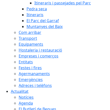
Itineraris i passejades pel Parc
Pedra seca
Itineraris
El Parc del Garraf
Muntanyes del Baix
Com arribar
Transport
Equipaments
Hostaleria i restauració
Empreses i comerços
Entitats
Festes i fires
Agermanaments
Emergències
Adreces i telèfons
Actualitat
Notícies
Agenda
El Butlletí de Begues