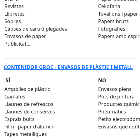
Revistes
Cel·lofana
Llibretes
Tovallons i paper
Sobres
Papers bruts
Capses de cartró plegades
Fotografies
Envasos de paper
Papers amb espiral
Publicitat,...
CONTENIDOR GROC - ENVASOS DE PLÀSTIC I METALL
SÍ
NO
Ampolles de plàstic
Envasos plens
Garrafes
Pots de pintura
Llaunes de refrescos
Productes químic
Llaunes de conserves
Pneumàtics
Esprais buits
Petits electrodom
Film i paper d'alumini
Envasos que contin
Tapes metàl·liques