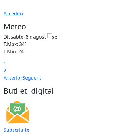
Accedeix
Meteo
Dissabte, 8 d’agost
D
T.Màx: 34°
T
T.Min: 24°
T
1
2
Anterior
Següent
Butlletí digital
Subscriu-te