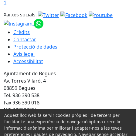
1
Xarxes socials:
Crèdits
Contactar
Protecció de dades
Avís legal
Accessibilitat
Ajuntament de Begues
Av. Torres Vilaró, 4
08859 Begues
Tel. 936 390 538
Fax 936 390 018
NIF P0802000J
Aquest lloc web fa servir cookies pròpies i de tercers per
facilitar-te una experiència de navegació òptima i recollir
Amb la col·laboració de:
informació anònima per millorar i adaptar-nos a les teves
preferències i pautes de navegació. Navegar sense acceptar