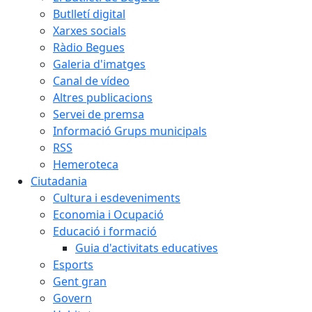
Butlletí digital
Xarxes socials
Ràdio Begues
Galeria d'imatges
Canal de vídeo
Altres publicacions
Servei de premsa
Informació Grups municipals
RSS
Hemeroteca
Ciutadania
Cultura i esdeveniments
Economia i Ocupació
Educació i formació
Guia d'activitats educatives
Esports
Gent gran
Govern