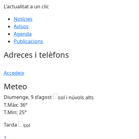
L'actualitat a un clic
Notícies
Avisos
Agenda
Publicacions
Adreces i telèfons
Accedeix
Meteo
Diumenge, 9 d’agost
D
T.Màx: 36°
T
T.Min: 25°
T
Tarda
T
1