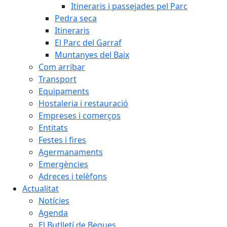
Itineraris i passejades pel Parc
Pedra seca
Itineraris
El Parc del Garraf
Muntanyes del Baix
Com arribar
Transport
Equipaments
Hostaleria i restauració
Empreses i comerços
Entitats
Festes i fires
Agermanaments
Emergències
Adreces i telèfons
Actualitat
Notícies
Agenda
El Butlletí de Begues