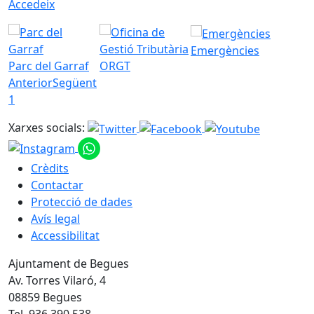
Accedeix
Emergències
Parc del Garraf
ORGT
Anterior
Següent
1
Xarxes socials:
Crèdits
Contactar
Protecció de dades
Avís legal
Accessibilitat
Ajuntament de Begues
Av. Torres Vilaró, 4
08859 Begues