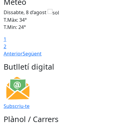
Meteo
Dissabte, 8 d’agost
D
T.Màx: 34°
T
T.Min: 24°
T
1
2
Anterior
Següent
Butlletí digital
Subscriu-te
Plànol / Carrers