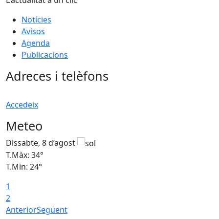
Notícies
Avisos
Agenda
Publicacions
Adreces i telèfons
Accedeix
Meteo
Dissabte, 8 d’agost
D
T.Màx: 34°
T
T.Min: 24°
T
1
2
Anterior
Següent