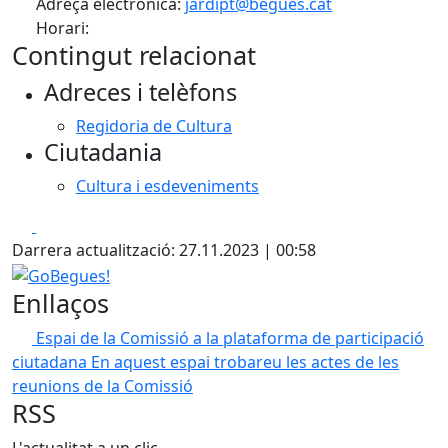
Adreça electrònica:
jardipt@begues.cat
Horari:
Contingut relacionat
Adreces i telèfons
Regidoria de Cultura
Ciutadania
Cultura i esdeveniments
Facebook
X
Darrera actualització: 27.11.2023 | 00:58
GoBegues!
Enllaços
Espai de la Comissió a la plataforma de participació
ciutadana
En aquest espai trobareu les actes de les
reunions de la Comissió
RSS
L'actualitat a un clic