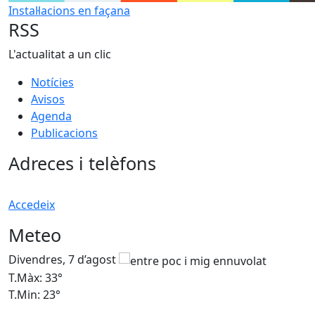
Instal·lacions en façana
RSS
L'actualitat a un clic
Notícies
Avisos
Agenda
Publicacions
Adreces i telèfons
Accedeix
Meteo
Divendres, 7 d’agost
D
T.Màx: 33°
T
T.Min: 23°
T