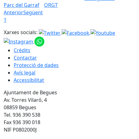
Parc del Garraf
ORGT
Anterior
Següent
1
Xarxes socials:
Crèdits
Contactar
Protecció de dades
Avís legal
Accessibilitat
Ajuntament de Begues
Av. Torres Vilaró, 4
08859 Begues
Tel. 936 390 538
Fax 936 390 018
NIF P0802000J