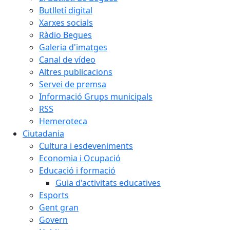
Butlletí digital
Xarxes socials
Ràdio Begues
Galeria d'imatges
Canal de vídeo
Altres publicacions
Servei de premsa
Informació Grups municipals
RSS
Hemeroteca
Ciutadania
Cultura i esdeveniments
Economia i Ocupació
Educació i formació
Guia d'activitats educatives
Esports
Gent gran
Govern