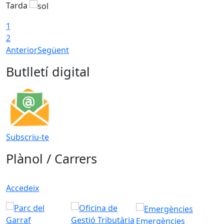
Tarda
1
2
Anterior
Següent
Butlletí digital
Subscriu-te
Plànol / Carrers
Accedeix
Emergències