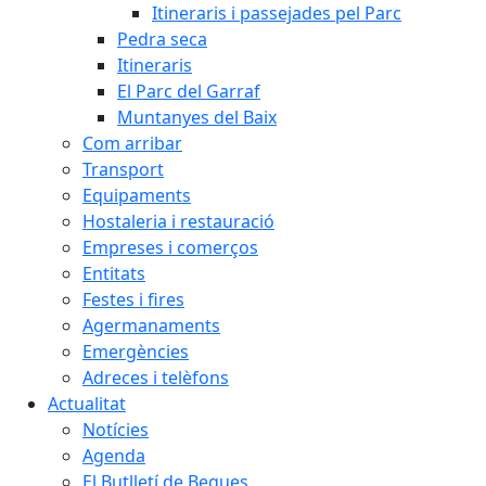
Itineraris i passejades pel Parc
Pedra seca
Itineraris
El Parc del Garraf
Muntanyes del Baix
Com arribar
Transport
Equipaments
Hostaleria i restauració
Empreses i comerços
Entitats
Festes i fires
Agermanaments
Emergències
Adreces i telèfons
Actualitat
Notícies
Agenda
El Butlletí de Begues