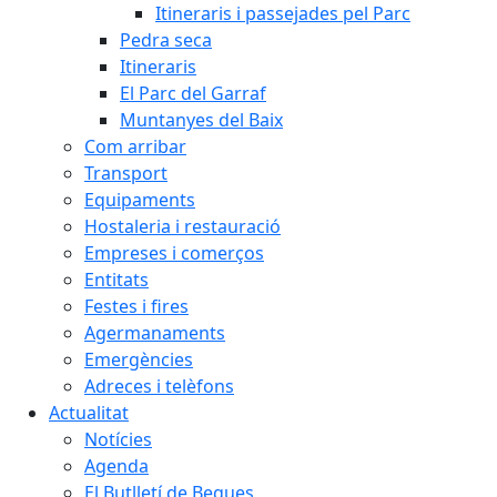
Itineraris i passejades pel Parc
Pedra seca
Itineraris
El Parc del Garraf
Muntanyes del Baix
Com arribar
Transport
Equipaments
Hostaleria i restauració
Empreses i comerços
Entitats
Festes i fires
Agermanaments
Emergències
Adreces i telèfons
Actualitat
Notícies
Agenda
El Butlletí de Begues