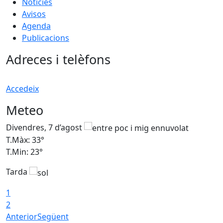
Notícies
Avisos
Agenda
Publicacions
Adreces i telèfons
Accedeix
Meteo
Divendres, 7 d’agost
D
T.Màx: 33°
T
T.Min: 23°
T
Tarda
1
2
Anterior
Següent