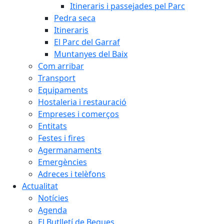
Itineraris i passejades pel Parc
Pedra seca
Itineraris
El Parc del Garraf
Muntanyes del Baix
Com arribar
Transport
Equipaments
Hostaleria i restauració
Empreses i comerços
Entitats
Festes i fires
Agermanaments
Emergències
Adreces i telèfons
Actualitat
Notícies
Agenda
El Butlletí de Begues