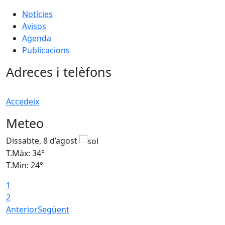
Notícies
Avisos
Agenda
Publicacions
Adreces i telèfons
Accedeix
Meteo
Dissabte, 8 d’agost
D
T.Màx: 34°
T
T.Min: 24°
T
1
2
Anterior
Següent