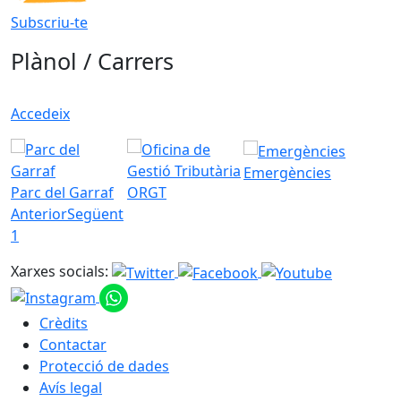
Subscriu-te
Plànol / Carrers
Accedeix
Emergències
Parc del Garraf
ORGT
Anterior
Següent
1
Xarxes socials:
Crèdits
Contactar
Protecció de dades
Avís legal