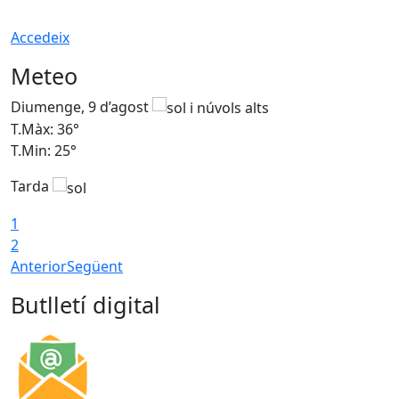
Accedeix
Meteo
Diumenge, 9 d’agost
D
T.Màx: 36°
T
T.Min: 25°
T
Tarda
T
1
2
Anterior
Següent
Butlletí digital