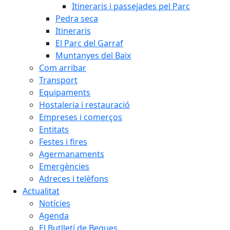
Itineraris i passejades pel Parc
Pedra seca
Itineraris
El Parc del Garraf
Muntanyes del Baix
Com arribar
Transport
Equipaments
Hostaleria i restauració
Empreses i comerços
Entitats
Festes i fires
Agermanaments
Emergències
Adreces i telèfons
Actualitat
Notícies
Agenda
El Butlletí de Begues