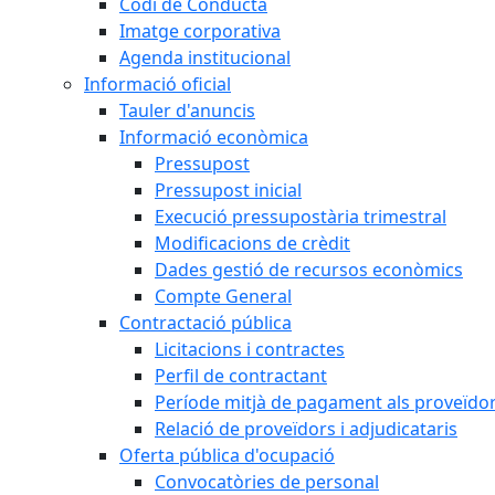
Codi de Conducta
Imatge corporativa
Agenda institucional
Informació oficial
Tauler d'anuncis
Informació econòmica
Pressupost
Pressupost inicial
Execució pressupostària trimestral
Modificacions de crèdit
Dades gestió de recursos econòmics
Compte General
Contractació pública
Licitacions i contractes
Perfil de contractant
Període mitjà de pagament als proveïdo
Relació de proveïdors i adjudicataris
Oferta pública d'ocupació
Convocatòries de personal