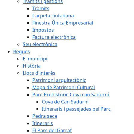
Tràmits i gestions
Tràmits
Carpeta ciutadana
Finestra Única Empresarial
Impostos
Factura electrònica
Seu electrònica
Begues
El municipi
Història
Llocs d'interès
Patrimoni arquitectònic
Mapa de Patrimoni Cultural
Parc Prehistòric Cova can Sadurní
Cova de Can Sadurní
Itineraris i passejades pel Parc
Pedra seca
Itineraris
El Parc del Garraf