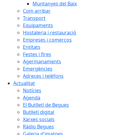
Muntanyes del Baix
Com arribar
Transport
Equipaments
Hostaleria i restauració
Empreses i comerços
Entitats
Festes i fires
Agermanaments
Emergències
Adreces i telèfons
Actualitat
Notícies
Agenda
El Butlletí de Begues
Butlletí digital
Xarxes socials
Ràdio Begues
Galeria d'imatges