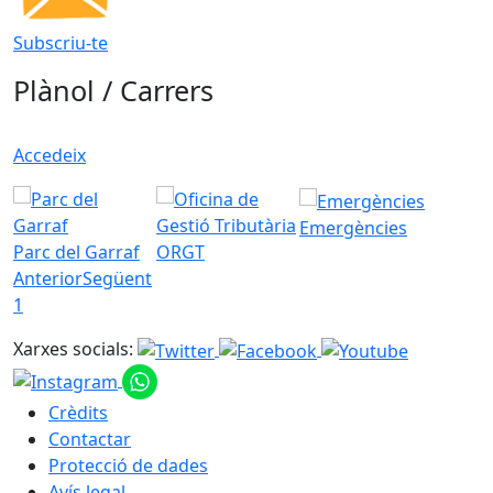
Subscriu-te
Plànol / Carrers
Accedeix
Emergències
Parc del Garraf
ORGT
Anterior
Següent
1
Xarxes socials:
Crèdits
Contactar
Protecció de dades
Avís legal