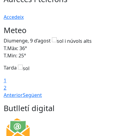
Accedeix
Meteo
Diumenge, 9 d’agost
D
T.Màx: 36°
T
T.Min: 25°
T
Tarda
T
1
2
Anterior
Següent
Butlletí digital