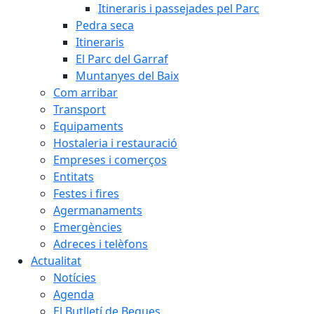
Itineraris i passejades pel Parc
Pedra seca
Itineraris
El Parc del Garraf
Muntanyes del Baix
Com arribar
Transport
Equipaments
Hostaleria i restauració
Empreses i comerços
Entitats
Festes i fires
Agermanaments
Emergències
Adreces i telèfons
Actualitat
Notícies
Agenda
El Butlletí de Begues