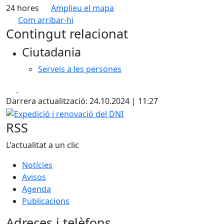
24 hores
Amplieu el mapa
Com arribar-hi
Leaflet
| ©
OpenStreetMap
contributors
Contingut relacionat
+
Ciutadania
−
Serveis a les persones
Facebook
X
Darrera actualització: 24.10.2024 | 11:27
Expedició i renovació del DNI
RSS
L'actualitat a un clic
Notícies
Avisos
Agenda
Publicacions
Adreces i telèfons