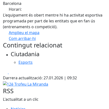
Barcelona
Horari:
L'equipament és obert mentre hi ha activitat esportiva
programada per part de les entitats que en fan ús
(entrenaments o competició).
Amplieu el mapa
Com arribar-hi
Leaflet
| ©
OpenStreetMap
contributors
Contingut relacionat
+
Ciutadania
−
Esports
Facebook
X
Darrera actualització: 27.01.2026 | 09:32
12è Trofeu La Miranda
RSS
L'actualitat a un clic
Notícies