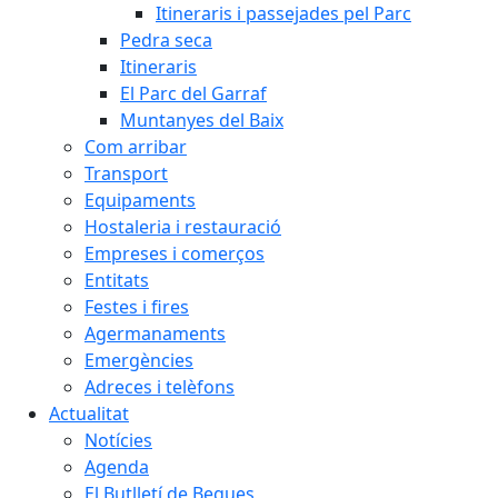
Itineraris i passejades pel Parc
Pedra seca
Itineraris
El Parc del Garraf
Muntanyes del Baix
Com arribar
Transport
Equipaments
Hostaleria i restauració
Empreses i comerços
Entitats
Festes i fires
Agermanaments
Emergències
Adreces i telèfons
Actualitat
Notícies
Agenda
El Butlletí de Begues