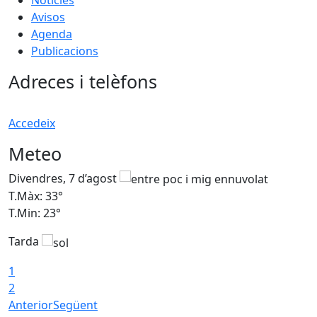
Avisos
Agenda
Publicacions
Adreces i telèfons
Accedeix
Meteo
Divendres, 7 d’agost
D
T.Màx: 33°
T
T.Min: 23°
T
Tarda
1
2
Anterior
Següent