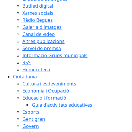
Butlletí digital
Xarxes socials
Ràdio Begues
Galeria d'imatges
Canal de vídeo
Altres publicacions
Servei de premsa
Informació Grups municipals
RSS
Hemeroteca
Ciutadania
Cultura i esdeveniments
Economia i Ocupació
Educació i formació
Guia d'activitats educatives
Esports
Gent gran
Govern