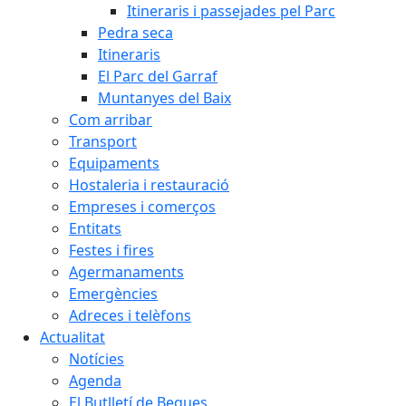
Itineraris i passejades pel Parc
Pedra seca
Itineraris
El Parc del Garraf
Muntanyes del Baix
Com arribar
Transport
Equipaments
Hostaleria i restauració
Empreses i comerços
Entitats
Festes i fires
Agermanaments
Emergències
Adreces i telèfons
Actualitat
Notícies
Agenda
El Butlletí de Begues