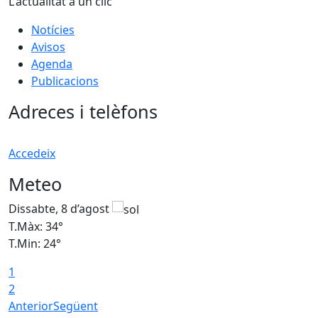
L'actualitat a un clic
Notícies
Avisos
Agenda
Publicacions
Adreces i telèfons
Accedeix
Meteo
Dissabte, 8 d’agost
D
T.Màx: 34°
T
T.Min: 24°
T
1
2
Anterior
Següent