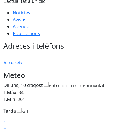
L'actualitat a un clic
Notícies
Avisos
Agenda
Publicacions
Adreces i telèfons
Accedeix
Meteo
Dilluns, 10 d’agost
D
T.Màx: 34°
T
T.Min: 26°
T
Tarda
T
1