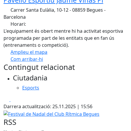
Pavelló Esportiu Jaume Viñas Pi
Carrer Santa Eulàlia, 10-12 - 08859 Begues -
Barcelona
Horari:
L'equipament és obert mentre hi ha activitat esportiva
programada per part de les entitats que en fan ús
(entrenaments o competició).
Amplieu el mapa
Com arribar-hi
Leaflet
| ©
OpenStreetMap
contributors
Contingut relacionat
+
Ciutadania
−
Esports
Facebook
X
Darrera actualització: 25.11.2025 | 15:56
Festival de Nadal del Club Rítmica Begues
RSS