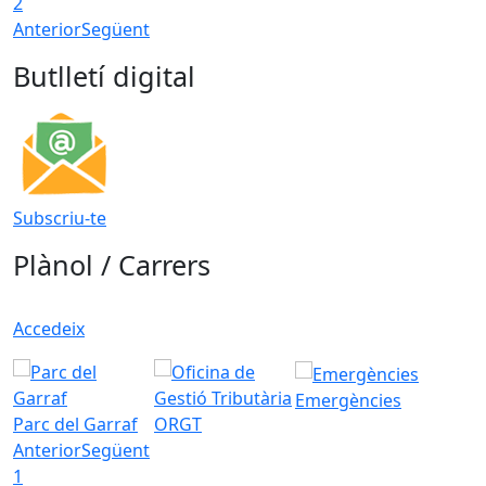
2
Anterior
Següent
Butlletí digital
Subscriu-te
Plànol / Carrers
Accedeix
Emergències
Parc del Garraf
ORGT
Anterior
Següent
1