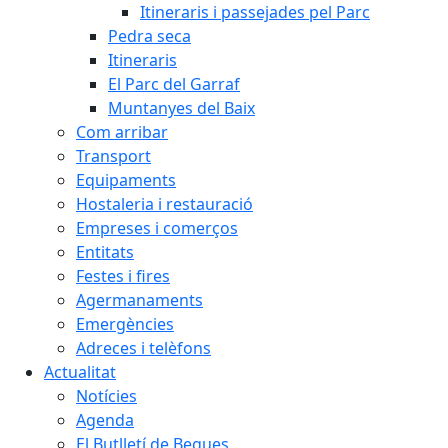
Itineraris i passejades pel Parc
Pedra seca
Itineraris
El Parc del Garraf
Muntanyes del Baix
Com arribar
Transport
Equipaments
Hostaleria i restauració
Empreses i comerços
Entitats
Festes i fires
Agermanaments
Emergències
Adreces i telèfons
Actualitat
Notícies
Agenda
El Butlletí de Begues