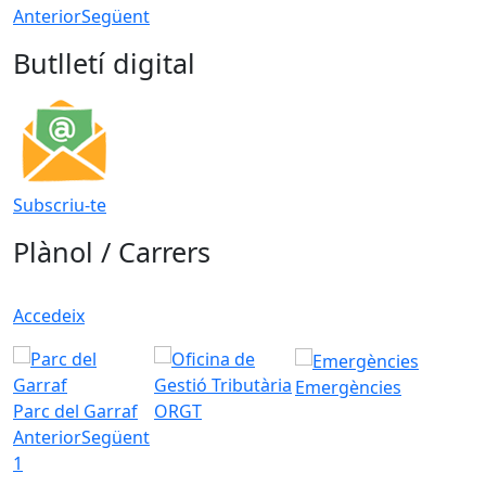
Anterior
Següent
Butlletí digital
Subscriu-te
Plànol / Carrers
Accedeix
Emergències
Parc del Garraf
ORGT
Anterior
Següent
1