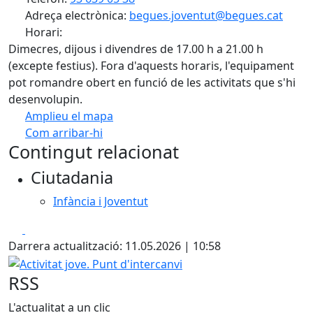
Adreça electrònica:
begues.joventut@begues.cat
Horari:
Dimecres, dijous i divendres de 17.00 h a 21.00 h
(excepte festius). Fora d'aquests horaris, l'equipament
pot romandre obert en funció de les activitats que s'hi
desenvolupin.
Amplieu el mapa
Com arribar-hi
Leaflet
| ©
OpenStreetMap
contributors
Contingut relacionat
+
Ciutadania
−
Infància i Joventut
Facebook
X
Darrera actualització: 11.05.2026 | 10:58
Activitat jove. Punt d'intercanvi
RSS
L'actualitat a un clic