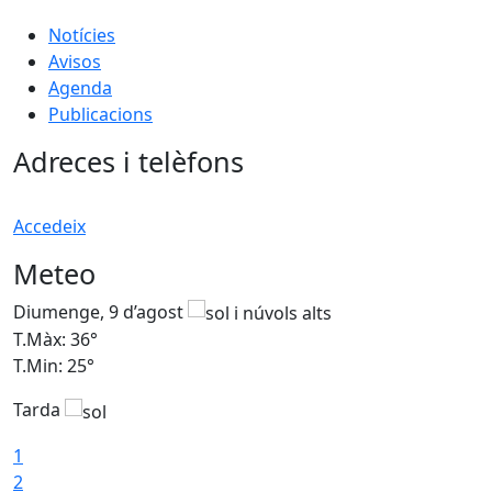
Notícies
Avisos
Agenda
Publicacions
Adreces i telèfons
Accedeix
Meteo
Diumenge, 9 d’agost
D
T.Màx: 36°
T
T.Min: 25°
T
Tarda
T
1
2