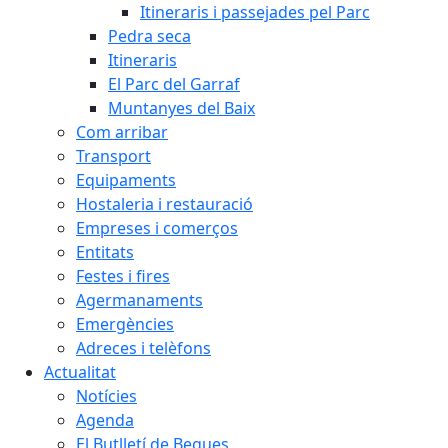
Itineraris i passejades pel Parc
Pedra seca
Itineraris
El Parc del Garraf
Muntanyes del Baix
Com arribar
Transport
Equipaments
Hostaleria i restauració
Empreses i comerços
Entitats
Festes i fires
Agermanaments
Emergències
Adreces i telèfons
Actualitat
Notícies
Agenda
El Butlletí de Begues