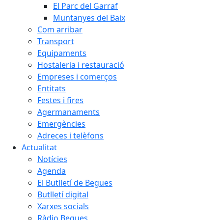
El Parc del Garraf
Muntanyes del Baix
Com arribar
Transport
Equipaments
Hostaleria i restauració
Empreses i comerços
Entitats
Festes i fires
Agermanaments
Emergències
Adreces i telèfons
Actualitat
Notícies
Agenda
El Butlletí de Begues
Butlletí digital
Xarxes socials
Ràdio Begues