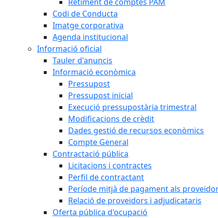
Retiment de comptes PAM
Codi de Conducta
Imatge corporativa
Agenda institucional
Informació oficial
Tauler d'anuncis
Informació econòmica
Pressupost
Pressupost inicial
Execució pressupostària trimestral
Modificacions de crèdit
Dades gestió de recursos econòmics
Compte General
Contractació pública
Licitacions i contractes
Perfil de contractant
Període mitjà de pagament als proveïdo
Relació de proveïdors i adjudicataris
Oferta pública d'ocupació