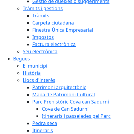
Gestió de queixes o suggeriments
Tràmits i gestions
Tràmits
Carpeta ciutadana
Finestra Única Empresarial
Impostos
Factura electrònica
Seu electrònica
Begues
El municipi
Història
Llocs d'interès
Patrimoni arquitectònic
Mapa de Patrimoni Cultural
Parc Prehistòric Cova can Sadurní
Cova de Can Sadurní
Itineraris i passejades pel Parc
Pedra seca
Itineraris