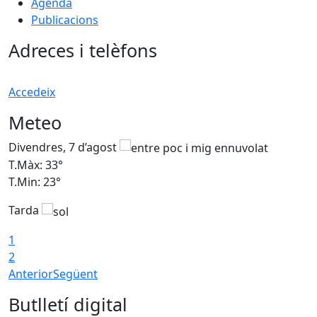
Agenda
Publicacions
Adreces i telèfons
Accedeix
Meteo
Divendres, 7 d’agost
D
T.Màx: 33°
T
T.Min: 23°
T
Tarda
1
2
Anterior
Següent
Butlletí digital