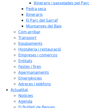
Itineraris i passejades pel Parc
Pedra seca
Itineraris
El Parc del Garraf
Muntanyes del Baix
Com arribar
Transport
Equipaments
Hostaleria i restauració
Empreses i comerços
Entitats
Festes i fires
Agermanaments
Emergències
Adreces i telèfons
Actualitat
Notícies
Agenda
El Butlletí de Begues