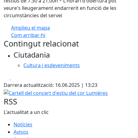
festius de 7.30 a 21.00h * L'horari d'obertura pot
veure's lleugerament endarrerit en funció de les
circumstàncies del servei
Amplieu el mapa
Com arribar-hi
Leaflet
| ©
OpenStreetMap
contributors
Contingut relacionat
+
Ciutadania
−
Cultura i esdeveniments
Facebook
X
Darrera actualització: 16.06.2025 | 13:23
Cartell del concert d'estiu del cor Lumières
RSS
L'actualitat a un clic
Notícies
Avisos