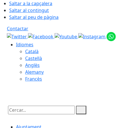
Saltar a la capçalera
Saltar al contingut
Saltar al peu de pàgina
Contactar
Idiomes
Català
Castellà
Anglès
Alemany
Francès
08.08.2026 | 05:18
Cercar:
Ajuntament