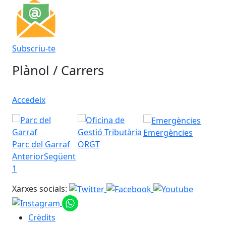
Subscriu-te
Plànol / Carrers
Accedeix
Emergències
Parc del Garraf
ORGT
Anterior
Següent
1
Xarxes socials:
Crèdits