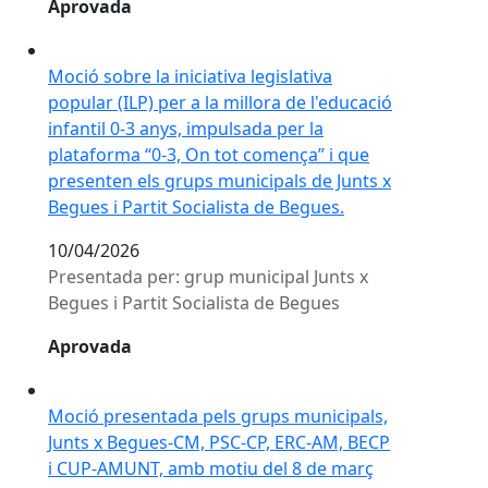
Aprovada
Moció sobre la iniciativa legislativa popular (ILP) per
Moció sobre la iniciativa legislativa
popular (ILP) per a la millora de l'educació
infantil 0-3 anys, impulsada per la
plataforma “0-3, On tot comença” i que
presenten els grups municipals de Junts x
Begues i Partit Socialista de Begues.
10/04/2026
Presentada per: grup municipal Junts x
Begues i Partit Socialista de Begues
Aprovada
Moció presentada pels grups municipals, Junts x Be
Moció presentada pels grups municipals,
Junts x Begues-CM, PSC-CP, ERC-AM, BECP
i CUP-AMUNT, amb motiu del 8 de març