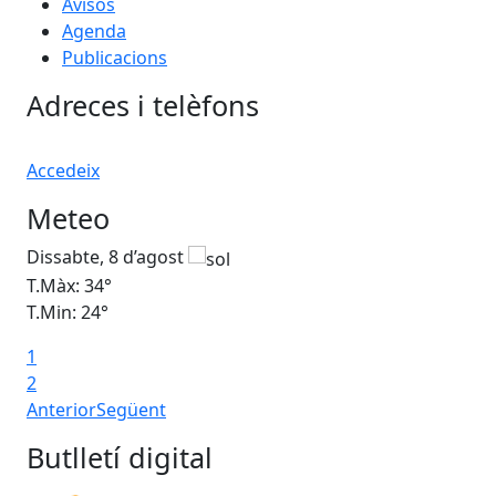
Avisos
Agenda
Publicacions
Adreces i telèfons
Accedeix
Meteo
Dissabte, 8 d’agost
Di
T.Màx: 34°
T.M
T.Min: 24°
T.M
1
2
Anterior
Següent
Butlletí digital