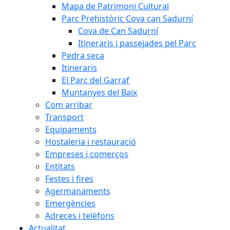
Mapa de Patrimoni Cultural
Parc Prehistòric Cova can Sadurní
Cova de Can Sadurní
Itineraris i passejades pel Parc
Pedra seca
Itineraris
El Parc del Garraf
Muntanyes del Baix
Com arribar
Transport
Equipaments
Hostaleria i restauració
Empreses i comerços
Entitats
Festes i fires
Agermanaments
Emergències
Adreces i telèfons
Actualitat