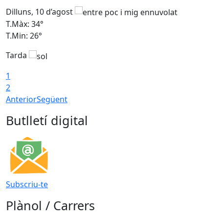
Dilluns, 10 d’agost
D
T.Màx: 34°
T
T.Min: 26°
T
Tarda
T
1
2
Anterior
Següent
Butlletí digital
Subscriu-te
Plànol / Carrers