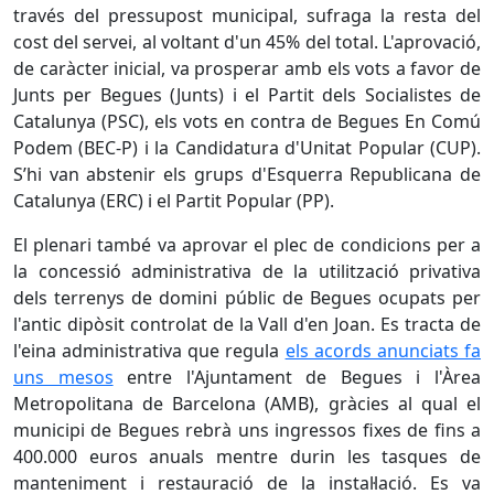
través del pressupost municipal, sufraga la resta del
cost del servei, al voltant d'un 45% del total. L'aprovació,
de caràcter inicial, va prosperar amb els vots a favor de
Junts per Begues (Junts) i el Partit dels Socialistes de
Catalunya (PSC), els vots en contra de Begues En Comú
Podem (BEC-P) i la Candidatura d'Unitat Popular (CUP).
S’hi van abstenir els grups d'Esquerra Republicana de
Catalunya (ERC) i el Partit Popular (PP).
El plenari també va aprovar el plec de condicions per a
la concessió administrativa de la utilització privativa
dels terrenys de domini públic de Begues ocupats per
l'antic dipòsit controlat de la Vall d'en Joan. Es tracta de
l'eina administrativa que regula
els acords anunciats fa
uns mesos
entre l'Ajuntament de Begues i l'Àrea
Metropolitana de Barcelona (AMB), gràcies al qual el
municipi de Begues rebrà uns ingressos fixes de fins a
400.000 euros anuals mentre durin les tasques de
manteniment i restauració de la instal·lació. Es va