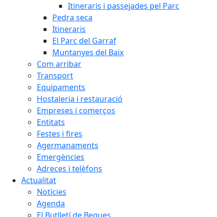
Itineraris i passejades pel Parc
Pedra seca
Itineraris
El Parc del Garraf
Muntanyes del Baix
Com arribar
Transport
Equipaments
Hostaleria i restauració
Empreses i comerços
Entitats
Festes i fires
Agermanaments
Emergències
Adreces i telèfons
Actualitat
Notícies
Agenda
El Butlletí de Begues