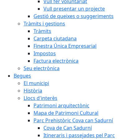
Vull fer voluntariat
Vull presentar un projecte
Gestió de queixes o suggeriments
Tràmits i gestions
Tràmits
Carpeta ciutadana
Finestra Única Empresarial
Impostos
Factura electrònica
Seu electrònica
Begues
El municipi
Història
Llocs d'interès
Patrimoni arquitectònic
Mapa de Patrimoni Cultural
Parc Prehistòric Cova can Sadurní
Cova de Can Sadurní
Itineraris i passejades pel Parc