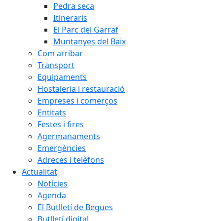
Pedra seca
Itineraris
El Parc del Garraf
Muntanyes del Baix
Com arribar
Transport
Equipaments
Hostaleria i restauració
Empreses i comerços
Entitats
Festes i fires
Agermanaments
Emergències
Adreces i telèfons
Actualitat
Notícies
Agenda
El Butlletí de Begues
Butlletí digital