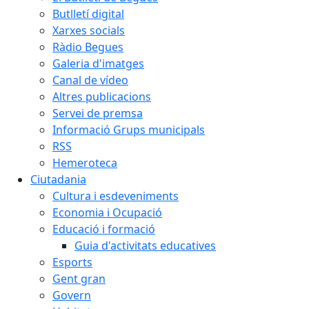
Butlletí digital
Xarxes socials
Ràdio Begues
Galeria d'imatges
Canal de vídeo
Altres publicacions
Servei de premsa
Informació Grups municipals
RSS
Hemeroteca
Ciutadania
Cultura i esdeveniments
Economia i Ocupació
Educació i formació
Guia d'activitats educatives
Esports
Gent gran
Govern