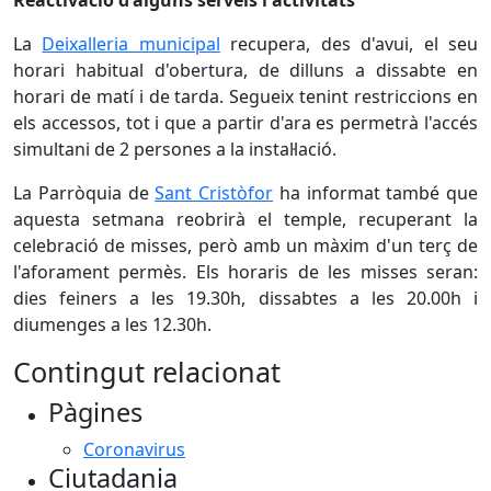
Reactivació d'alguns serveis i activitats
La
Deixalleria municipal
recupera, des d'avui, el seu
horari habitual d'obertura, de dilluns a dissabte en
horari de matí i de tarda. Segueix tenint restriccions en
els accessos, tot i que a partir d'ara es permetrà l'accés
simultani de 2 persones a la instal·lació.
La Parròquia de
Sant Cristòfor
ha informat també que
aquesta setmana reobrirà el temple, recuperant la
celebració de misses, però amb un màxim d'un terç de
l'aforament permès. Els horaris de les misses seran:
dies feiners a les 19.30h, dissabtes a les 20.00h i
diumenges a les 12.30h.
Contingut relacionat
Pàgines
Coronavirus
Ciutadania