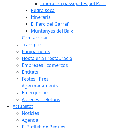
Itineraris i passejades pel Parc
Pedra seca
Itineraris
El Parc del Garraf
Muntanyes del Baix
Com arribar
Transport
Equipaments
Hostaleria i restauració
Empreses i comerços
Entitats
Festes i fires
Agermanaments
Emergències
Adreces i telèfons
Actualitat
Notícies
Agenda
El Butlletí de Begues