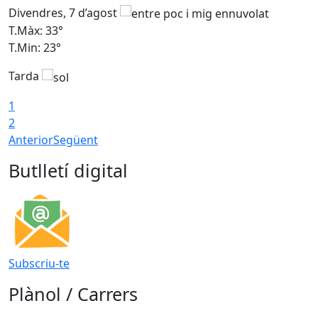
Divendres, 7 d’agost
D
T.Màx: 33°
T
T.Min: 23°
T
Tarda
1
2
Anterior
Següent
Butlletí digital
Subscriu-te
Plànol / Carrers