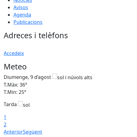
Avisos
Agenda
Publicacions
Adreces i telèfons
Accedeix
Meteo
Diumenge, 9 d’agost
D
T.Màx: 36°
T
T.Min: 25°
T
Tarda
T
1
2
Anterior
Següent