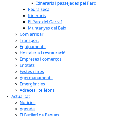
Itineraris i passejades pel Parc
Pedra seca
Itineraris
El Parc del Garraf
Muntanyes del Baix
Com arribar
Transport
Equipaments
Hostaleria i restauració
Empreses i comerços
Entitats
Festes i fires
Agermanaments
Emergències
Adreces i telèfons
Actualitat
Notícies
Agenda
El Butlletí de Begues