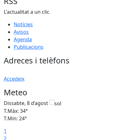
RSS
L'actualitat a un clic
Notícies
Avisos
Agenda
Publicacions
Adreces i telèfons
Accedeix
Meteo
Dissabte, 8 d’agost
D
T.Màx: 34°
T
T.Min: 24°
T
1
2