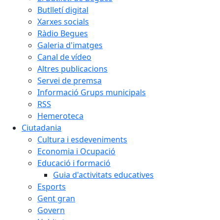
Butlletí digital
Xarxes socials
Ràdio Begues
Galeria d'imatges
Canal de vídeo
Altres publicacions
Servei de premsa
Informació Grups municipals
RSS
Hemeroteca
Ciutadania
Cultura i esdeveniments
Economia i Ocupació
Educació i formació
Guia d'activitats educatives
Esports
Gent gran
Govern