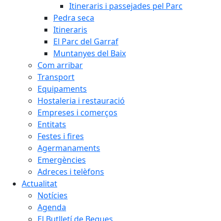
Itineraris i passejades pel Parc
Pedra seca
Itineraris
El Parc del Garraf
Muntanyes del Baix
Com arribar
Transport
Equipaments
Hostaleria i restauració
Empreses i comerços
Entitats
Festes i fires
Agermanaments
Emergències
Adreces i telèfons
Actualitat
Notícies
Agenda
El Butlletí de Begues