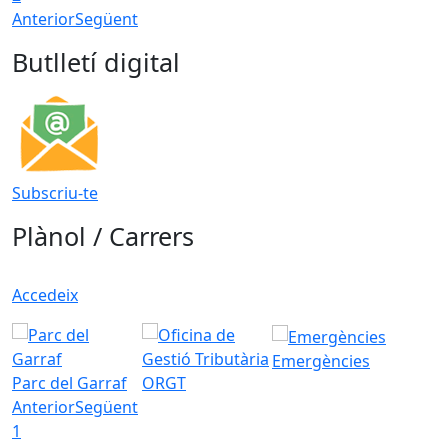
Anterior
Següent
Butlletí digital
Subscriu-te
Plànol / Carrers
Accedeix
Emergències
Parc del Garraf
ORGT
Anterior
Següent
1