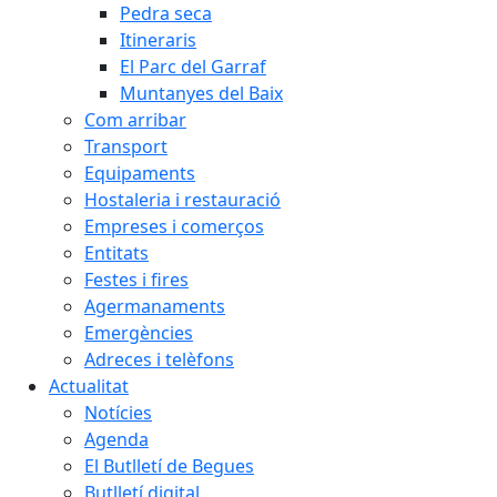
Pedra seca
Itineraris
El Parc del Garraf
Muntanyes del Baix
Com arribar
Transport
Equipaments
Hostaleria i restauració
Empreses i comerços
Entitats
Festes i fires
Agermanaments
Emergències
Adreces i telèfons
Actualitat
Notícies
Agenda
El Butlletí de Begues
Butlletí digital