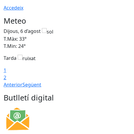
Accedeix
Meteo
Dijous, 6 d’agost
D
T.Màx: 33°
T
T.Min: 24°
T
Tarda
1
2
Anterior
Següent
Butlletí digital