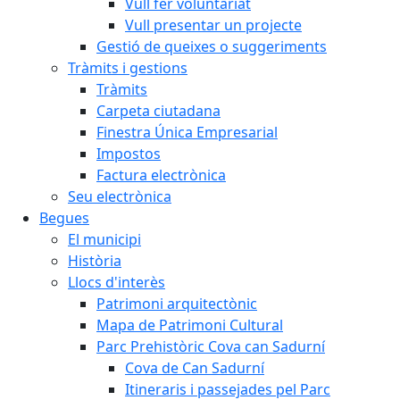
Vull fer voluntariat
Vull presentar un projecte
Gestió de queixes o suggeriments
Tràmits i gestions
Tràmits
Carpeta ciutadana
Finestra Única Empresarial
Impostos
Factura electrònica
Seu electrònica
Begues
El municipi
Història
Llocs d'interès
Patrimoni arquitectònic
Mapa de Patrimoni Cultural
Parc Prehistòric Cova can Sadurní
Cova de Can Sadurní
Itineraris i passejades pel Parc