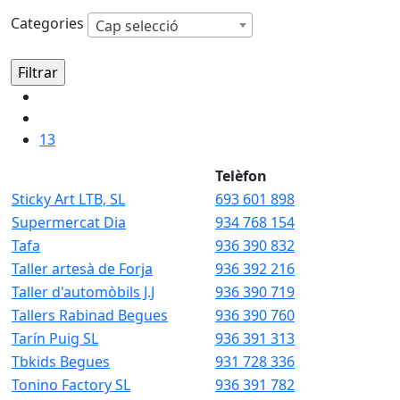
Categories
Cap selecció
13
Telèfon
Sticky Art LTB, SL
693 601 898
Supermercat Dia
934 768 154
Tafa
936 390 832
Taller artesà de Forja
936 392 216
Taller d'automòbils J.J
936 390 719
Tallers Rabinad Begues
936 390 760
Tarín Puig SL
936 391 313
Tbkids Begues
931 728 336
Tonino Factory SL
936 391 782