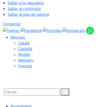
Saltar a la capçalera
Saltar al contingut
Saltar al peu de pàgina
Contactar
Idiomes
Català
Castellà
Anglès
Alemany
Francès
06.08.2026 | 06:49
Cercar:
Ajuntament