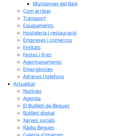
Muntanyes del Baix
Com arribar
Transport
Equipaments
Hostaleria i restauració
Empreses i comerços
Entitats
Festes i fires
Agermanaments
Emergències
Adreces i telèfons
Actualitat
Notícies
Agenda
El Butlletí de Begues
Butlletí digital
Xarxes socials
Ràdio Begues
Galeria d'imatges