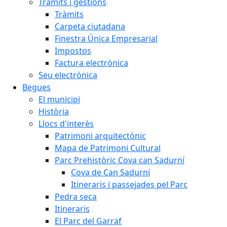
Tràmits i gestions
Tràmits
Carpeta ciutadana
Finestra Única Empresarial
Impostos
Factura electrònica
Seu electrònica
Begues
El municipi
Història
Llocs d'interès
Patrimoni arquitectònic
Mapa de Patrimoni Cultural
Parc Prehistòric Cova can Sadurní
Cova de Can Sadurní
Itineraris i passejades pel Parc
Pedra seca
Itineraris
El Parc del Garraf