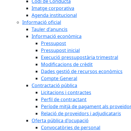
Codi de Conducta
Imatge corporativa
Agenda institucional
Informació oficial
Tauler d'anuncis
Informació econòmica
Pressupost
Pressupost inicial
Execució pressupostària trimestral
Modificacions de crèdit
Dades gestió de recursos econòmics
Compte General
Contractació pública
Licitacions i contractes
Perfil de contractant
Període mitjà de pagament als proveïdo
Relació de proveïdors i adjudicataris
Oferta pública d'ocupació
Convocatòries de personal