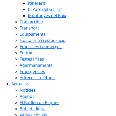
Itineraris
El Parc del Garraf
Muntanyes del Baix
Com arribar
Transport
Equipaments
Hostaleria i restauració
Empreses i comerços
Entitats
Festes i fires
Agermanaments
Emergències
Adreces i telèfons
Actualitat
Notícies
Agenda
El Butlletí de Begues
Butlletí digital
Xarxes socials