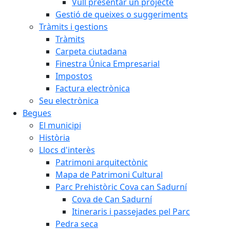
Vull presentar un projecte
Gestió de queixes o suggeriments
Tràmits i gestions
Tràmits
Carpeta ciutadana
Finestra Única Empresarial
Impostos
Factura electrònica
Seu electrònica
Begues
El municipi
Història
Llocs d'interès
Patrimoni arquitectònic
Mapa de Patrimoni Cultural
Parc Prehistòric Cova can Sadurní
Cova de Can Sadurní
Itineraris i passejades pel Parc
Pedra seca