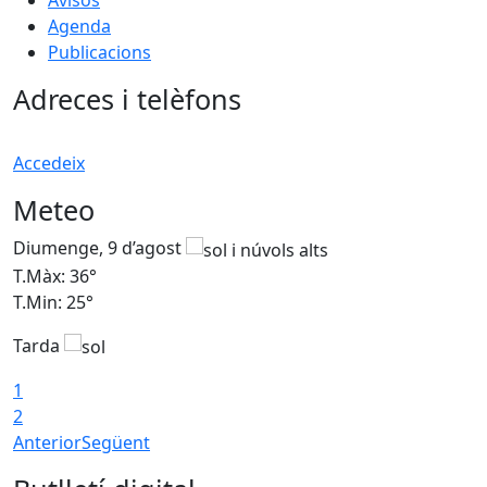
Avisos
Agenda
Publicacions
Adreces i telèfons
Accedeix
Meteo
Diumenge, 9 d’agost
D
T.Màx: 36°
T
T.Min: 25°
T
Tarda
T
1
2
Anterior
Següent