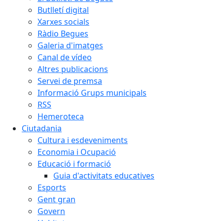
Butlletí digital
Xarxes socials
Ràdio Begues
Galeria d'imatges
Canal de vídeo
Altres publicacions
Servei de premsa
Informació Grups municipals
RSS
Hemeroteca
Ciutadania
Cultura i esdeveniments
Economia i Ocupació
Educació i formació
Guia d'activitats educatives
Esports
Gent gran
Govern