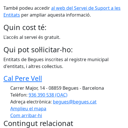
També podeu accedir
al web del Servei de Suport a les
Entitats
per ampliar aquesta informació.
Quin cost té:
L'accés al servei és gratuït.
Qui pot sol·licitar-ho:
Entitats de Begues inscrites al registre municipal
d'entitats, i altres col·lectius.
Cal Pere Vell
Carrer Major, 14 - 08859 Begues - Barcelona
Telèfon:
936 390 538 (OAC)
Adreça electrònica:
begues@begues.cat
Amplieu el mapa
Com arribar-hi
Leaflet
| ©
OpenStreetMap
contributors
Contingut relacionat
+