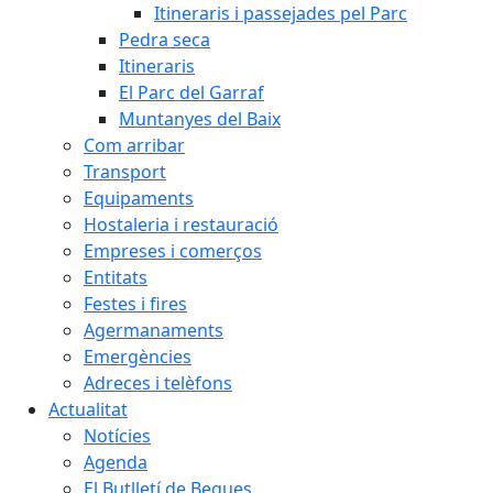
Itineraris i passejades pel Parc
Pedra seca
Itineraris
El Parc del Garraf
Muntanyes del Baix
Com arribar
Transport
Equipaments
Hostaleria i restauració
Empreses i comerços
Entitats
Festes i fires
Agermanaments
Emergències
Adreces i telèfons
Actualitat
Notícies
Agenda
El Butlletí de Begues