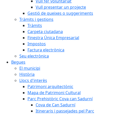
Vull fer voluntariat
Vull presentar un projecte
Gestió de queixes o suggeriments
Tràmits i gestions
Tràmits
Carpeta ciutadana
Finestra Única Empresarial
Impostos
Factura electrònica
Seu electrònica
Begues
El municipi
Història
Llocs d'interès
Patrimoni arquitectònic
Mapa de Patrimoni Cultural
Parc Prehistòric Cova can Sadurní
Cova de Can Sadurní
Itineraris i passejades pel Parc