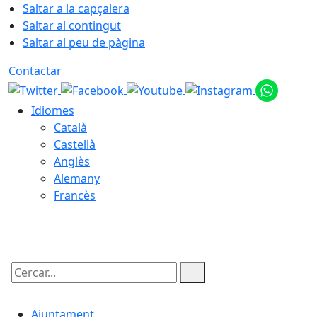
Saltar a la capçalera
Saltar al contingut
Saltar al peu de pàgina
Contactar
Idiomes
Català
Castellà
Anglès
Alemany
Francès
07.08.2026 | 09:04
Cercar:
Ajuntament