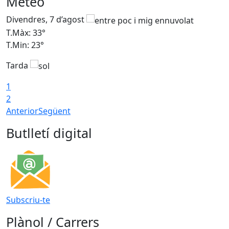
Meteo
Divendres, 7 d’agost
D
T.Màx: 33°
T
T.Min: 23°
T
Tarda
1
2
Anterior
Següent
Butlletí digital
Subscriu-te
Plànol / Carrers