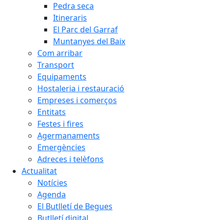
Pedra seca
Itineraris
El Parc del Garraf
Muntanyes del Baix
Com arribar
Transport
Equipaments
Hostaleria i restauració
Empreses i comerços
Entitats
Festes i fires
Agermanaments
Emergències
Adreces i telèfons
Actualitat
Notícies
Agenda
El Butlletí de Begues
Butlletí digital