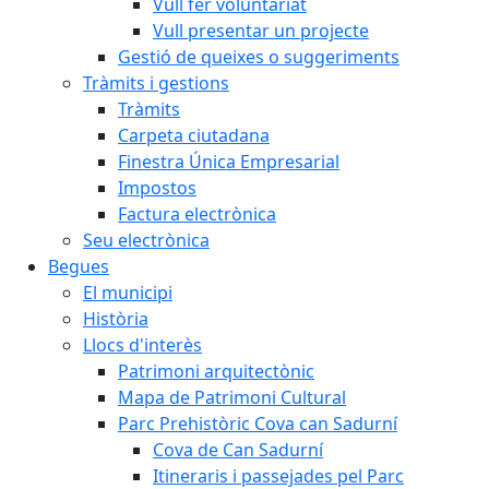
Vull fer voluntariat
Vull presentar un projecte
Gestió de queixes o suggeriments
Tràmits i gestions
Tràmits
Carpeta ciutadana
Finestra Única Empresarial
Impostos
Factura electrònica
Seu electrònica
Begues
El municipi
Història
Llocs d'interès
Patrimoni arquitectònic
Mapa de Patrimoni Cultural
Parc Prehistòric Cova can Sadurní
Cova de Can Sadurní
Itineraris i passejades pel Parc