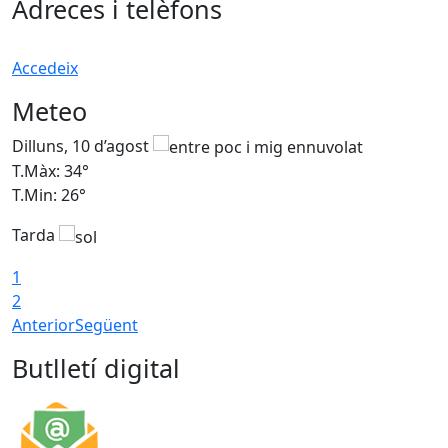
Adreces i telèfons
Accedeix
Meteo
Dilluns, 10 d’agost
D
T.Màx: 34°
T
T.Min: 26°
T
Tarda
T
1
2
Anterior
Següent
Butlletí digital