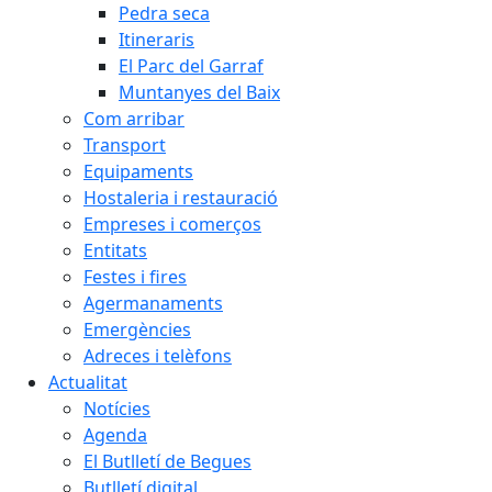
Pedra seca
Itineraris
El Parc del Garraf
Muntanyes del Baix
Com arribar
Transport
Equipaments
Hostaleria i restauració
Empreses i comerços
Entitats
Festes i fires
Agermanaments
Emergències
Adreces i telèfons
Actualitat
Notícies
Agenda
El Butlletí de Begues
Butlletí digital