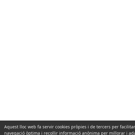
Aquest lloc web fa servir cookies pròpies i de tercers per facilit
navegació òptima i recollir informació anònima per millorar i ad