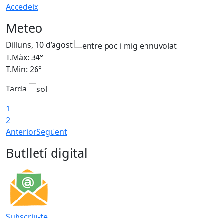
Accedeix
Meteo
Dilluns, 10 d’agost
D
T.Màx: 34°
T
T.Min: 26°
T
Tarda
T
1
2
Anterior
Següent
Butlletí digital
Subscriu-te