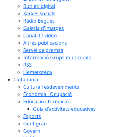
Butlletí digital
Xarxes socials
Ràdio Begues
Galeria d'imatges
Canal de vídeo
Altres publicacions
Servei de premsa
Informació Grups municipals
RSS
Hemeroteca
Ciutadania
Cultura i esdeveniments
Economia i Ocupació
Educació i formació
Guia d'activitats educatives
Esports
Gent gran
Govern