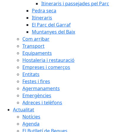
Itineraris i passejades pel Parc
Pedra seca
Itineraris
El Parc del Garraf
Muntanyes del Baix
Com arribar
Transport
Equipaments
Hostaleria i restauració
Empreses i comerços
Entitats
Festes i fires
Agermanaments
Emergències
Adreces i telèfons
Actualitat
Notícies
Agenda
El Butlletí de Begues