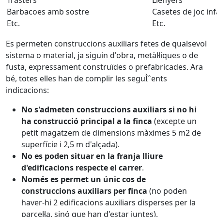
Trasters
Llenyers
Barbacoes amb sostre
Casetes de joc inf
Etc.
Etc.
Es permeten construccions auxiliars fetes de qualsevol
sistema o material, ja siguin d'obra, metàl·liques o de
fusta, expressament construïdes o prefabricades. Ara
bé, totes elles han de complir les seguÌˆents
indicacions:
No s'admeten construccions auxiliars si no hi
ha construcció principal a la finca
(excepte un
petit magatzem de dimensions màximes 5 m2 de
superfície i 2,5 m d'alçada).
No es poden situar en la franja lliure
d'edificacions respecte el carrer
.
Només es permet un únic cos de
construccions auxiliars per finca
(no poden
haver-hi 2 edificacions auxiliars disperses per la
parcel·la, sinó que han d'estar juntes).