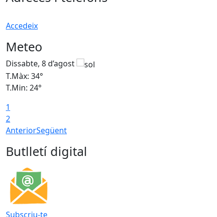
Accedeix
Meteo
Dissabte, 8 d’agost
D
T.Màx: 34°
T
T.Min: 24°
T
1
2
Anterior
Següent
Butlletí digital
Subscriu-te