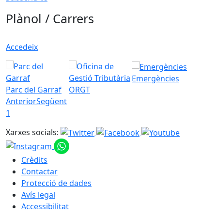
Plànol / Carrers
Accedeix
Emergències
Parc del Garraf
ORGT
Anterior
Següent
1
Xarxes socials:
Crèdits
Contactar
Protecció de dades
Avís legal
Accessibilitat