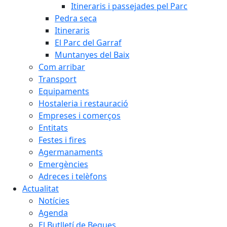
Itineraris i passejades pel Parc
Pedra seca
Itineraris
El Parc del Garraf
Muntanyes del Baix
Com arribar
Transport
Equipaments
Hostaleria i restauració
Empreses i comerços
Entitats
Festes i fires
Agermanaments
Emergències
Adreces i telèfons
Actualitat
Notícies
Agenda
El Butlletí de Begues