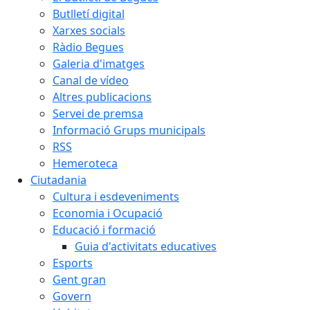
Butlletí digital
Xarxes socials
Ràdio Begues
Galeria d'imatges
Canal de vídeo
Altres publicacions
Servei de premsa
Informació Grups municipals
RSS
Hemeroteca
Ciutadania
Cultura i esdeveniments
Economia i Ocupació
Educació i formació
Guia d'activitats educatives
Esports
Gent gran
Govern