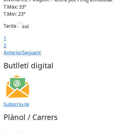
T.Màx: 33°
T
T.Min: 23°
T
Tarda
1
2
Anterior
Següent
Butlletí digital
Subscriu-te
Plànol / Carrers