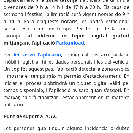
L'aparcament a la
zona taronja
s'aplicarà de dilluns a
divendres de 9 h a 14 h i de 17 h a 20 h. Els caps de
setmana i festius, la limitació serà vigent només de 9 h
a 14 h. Fora d'aquests horaris, es podrà estacionar
sense restriccions de temps. Per fer ús de la zona
taronja
cal obtenir un tiquet digital gratuït
mitjançant l'aplicació
Parkunload
.
Per
fer servir l'aplicació
, primer cal descarregar-la al
mòbil i registrar-hi les dades personals i les del vehicle.
Un cop fet aquest pas, l'aplicació detecta la zona on s'és
i mostra el temps màxim permès d'estacionament. En
iniciar el procés s'obtindrà un tiquet digital vàlid pel
temps disponible, i l'aplicació avisarà quan s'esgoti. En
marxar, caldrà finalitzar l'estacionament en la mateixa
aplicació.
Punt de suport a l'OAC
Les persones que tinguin alguna incidència o dubte