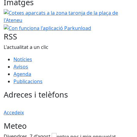
Imatges
Cotxes aparcats a la zona taronja de la plaça de l'Ateneu
Con funciona l'aplicació Parkunload
RSS
L'actualitat a un clic
Notícies
Avisos
Agenda
Publicacions
Adreces i telèfons
Accedeix
Meteo
Divendres, 7 d’agost
D