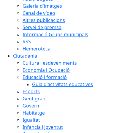
Galeria d'imatges
Canal de vídeo
Altres publicacions
Servei de premsa
Informació Grups municipals
RSS
Hemeroteca
Ciutadania
Cultura i esdeveniments
Economia i Ocupació
Educació i formació
Guia d'activitats educatives
Esports
Gent gran
Govern
Habitatge
Igualtat
Infància i Joventut