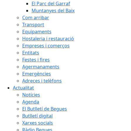
El Parc del Garraf
Muntanyes del Baix
Com arribar
Transport
Equipaments
Hostaleria i restauració
Empreses i comerços
Entitats
Festes i fires
Agermanaments
Emergències
Adreces i telèfons
Actualitat
Notícies
Agenda
El Butlletí de Begues
Butlletí digital
Xarxes socials
Ràdio Begues