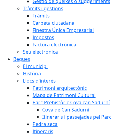
Gestió de queixes o suggeriments
Tràmits i gestions
Tràmits
Carpeta ciutadana
Finestra Única Empresarial
Impostos
Factura electrònica
Seu electrònica
Begues
El municipi
Història
Llocs d'interès
Patrimoni arquitectònic
Mapa de Patrimoni Cultural
Parc Prehistòric Cova can Sadurní
Cova de Can Sadurní
Itineraris i passejades pel Parc
Pedra seca
Itineraris