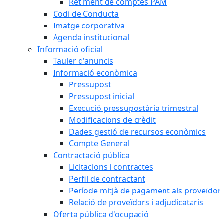
Retiment de comptes PAM
Codi de Conducta
Imatge corporativa
Agenda institucional
Informació oficial
Tauler d'anuncis
Informació econòmica
Pressupost
Pressupost inicial
Execució pressupostària trimestral
Modificacions de crèdit
Dades gestió de recursos econòmics
Compte General
Contractació pública
Licitacions i contractes
Perfil de contractant
Període mitjà de pagament als proveïdo
Relació de proveïdors i adjudicataris
Oferta pública d'ocupació