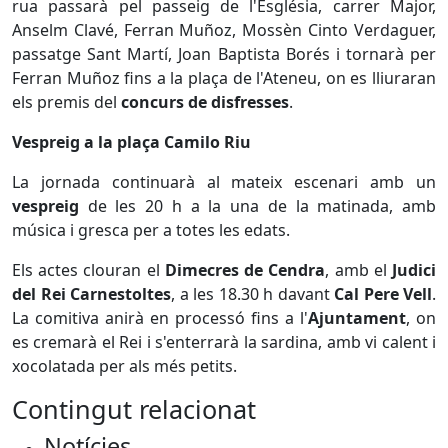
rua passarà pel passeig de l'Església, carrer Major,
Anselm Clavé, Ferran Muñoz, Mossèn Cinto Verdaguer,
passatge Sant Martí, Joan Baptista Borés i tornarà per
Ferran Muñoz fins a la plaça de l'Ateneu, on es lliuraran
els premis del
concurs de disfresses
.
Vespreig a la plaça Camilo Riu
La jornada continuarà al mateix escenari amb un
vespreig
de les 20 h a la una de la matinada, amb
música i gresca per a totes les edats.
Els actes clouran el
Dimecres de Cendra
, amb el
Judici
del Rei Carnestoltes
, a les 18.30 h davant
Cal Pere Vell
.
La comitiva anirà en processó fins a l'
Ajuntament
, on
es cremarà el Rei i s'enterrarà la sardina, amb vi calent i
xocolatada per als més petits.
Contingut relacionat
Notícies