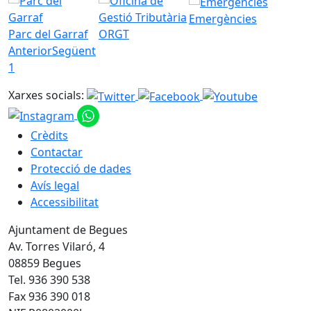
Emergències
Parc del Garraf
ORGT
Anterior
Següent
1
Xarxes socials:
Crèdits
Contactar
Protecció de dades
Avís legal
Accessibilitat
Ajuntament de Begues
Av. Torres Vilaró, 4
08859 Begues
Tel. 936 390 538
Fax 936 390 018