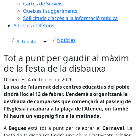
Cartes de Serveis
Queixes i suggeriments
Sol·licituds d'accés a la informació pública
Adreces i telèfons
Notícies
Actualitat
Tot a punt per gaudir al màxim
de la festa de la disbauxa
Dimecres, 4 de febrer de 2026
La rua de l'alumnat dels centres educatius del poble
tindrà lloc el 13 de febrer. L'endemà s'organitzarà la
desfilada de comparses que començarà al passeig de
l'Església i acabarà a la plaça de l'Ateneu, on també
hi haurà un vespreig fins a la matinada.
A
Begues
està tot a punt per celebrar el
Carnaval
. La
festa de la disbauxa tindrà una sèrie d'activitats prèvies,