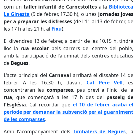
com un
taller infantil de Carnestoltes
a la
Biblioteca
La Ginesta
(9 de febrer, 17.30 h), o unes
jornades joves
per a preparar les disfresses
(de l'11 al 13 de febrer, de
les 17 h a les 21 h, al
Fixu
).
El divendres 13 de febrer, a partir de les 10.15 h, tindrà
lloc la
rua escolar
pels carrers del centre del poble,
amb la participació de l'alumnat dels centres educatius
de
Begues
.
L'acte principal del
Carnaval
arribarà el dissabte 14 de
febrer. A les 16.30 h, davant
Cal Pere Vell
, es
concentraran les
comparses
, pas previ a l'inici de la
rua
, que començarà a les 17 h des del
passeig de
l'Església
. Cal recordar que
el 10 de febrer acaba el
període per demanar la subvenció per al guarniment
de les comparses
.
Amb l'acompanyament dels
Timbalers de Begues
, la