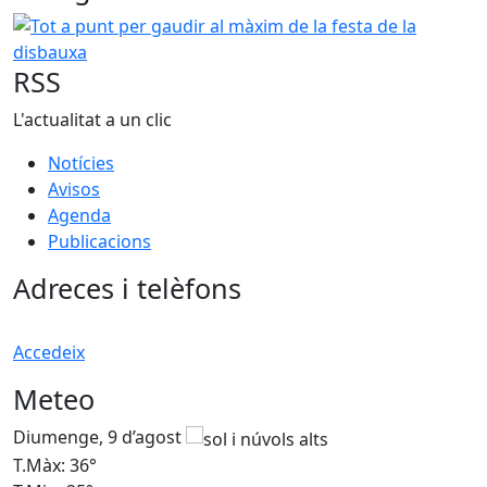
Tot a punt per gaudir al màxim de la festa de la disbauxa
RSS
L'actualitat a un clic
Notícies
Avisos
Agenda
Publicacions
Adreces i telèfons
Accedeix
Meteo
Diumenge, 9 d’agost
D
T.Màx: 36°
T