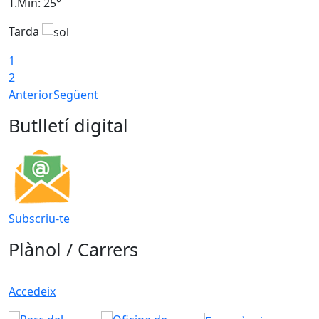
T.Min: 25°
T
Tarda
T
1
2
Anterior
Següent
Butlletí digital
Subscriu-te
Plànol / Carrers
Accedeix