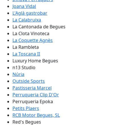
Joana Vidal
L'Aglà gastrobar
La Calabruixa
La Cantonada de Begues
La Clota Vinoteca
La Coquette Agnès
La Rambleta
La Toscana II
Luxury Home Begues
n13 Studio
Núria
Outside Sports
Pastisseria Marcel
Perruqueria Clip D'Or
Perruqueria Epoka
Petits Plaers
RCB Motor Begues, SL
Red's Begues