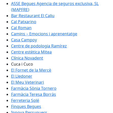
ASSE Begues Agencia de seguros exclusiva, SL
(MAPFRE)
Bar Restaurant El Caliu
Cal Patxarino
Cal Roman
Camins – Emocions i aprenentatge
Casa Campoy
Centre de podologia Ramírez
Centre estètica Mitea
Clínica Novadent
Cuca i Cuco
El Fornet de la Mercè
El Lledoner
El Meu Veterinari
Farmàcia Sònia Tornero
Farmàcia Teresa Borràs
Ferreteria Solé
Finques Begues
Innova Perruquers