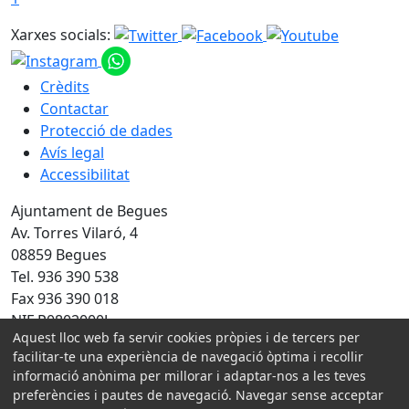
Xarxes socials:
Crèdits
Contactar
Protecció de dades
Avís legal
Accessibilitat
Ajuntament de Begues
Av. Torres Vilaró, 4
08859 Begues
Tel. 936 390 538
Fax 936 390 018
NIF P0802000J
Aquest lloc web fa servir cookies pròpies i de tercers per
Amb la col·laboració de:
facilitar-te una experiència de navegació òptima i recollir
informació anònima per millorar i adaptar-nos a les teves
preferències i pautes de navegació. Navegar sense acceptar