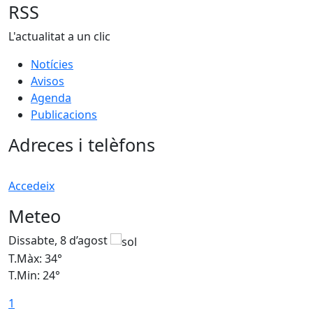
RSS
L'actualitat a un clic
Notícies
Avisos
Agenda
Publicacions
Adreces i telèfons
Accedeix
Meteo
Dissabte, 8 d’agost
D
T.Màx: 34°
T
T.Min: 24°
T
1