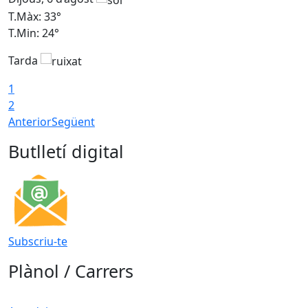
T.Màx: 33°
T
T.Min: 24°
T
Tarda
1
2
Anterior
Següent
Butlletí digital
Subscriu-te
Plànol / Carrers