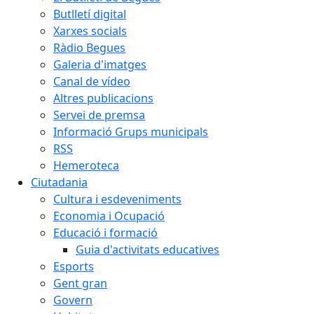
Butlletí digital
Xarxes socials
Ràdio Begues
Galeria d'imatges
Canal de vídeo
Altres publicacions
Servei de premsa
Informació Grups municipals
RSS
Hemeroteca
Ciutadania
Cultura i esdeveniments
Economia i Ocupació
Educació i formació
Guia d'activitats educatives
Esports
Gent gran
Govern