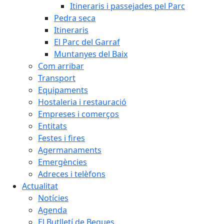
Itineraris i passejades pel Parc
Pedra seca
Itineraris
El Parc del Garraf
Muntanyes del Baix
Com arribar
Transport
Equipaments
Hostaleria i restauració
Empreses i comerços
Entitats
Festes i fires
Agermanaments
Emergències
Adreces i telèfons
Actualitat
Notícies
Agenda
El Butlletí de Begues