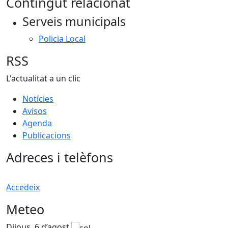
Contingut relacionat
Serveis municipals
Policia Local
RSS
L'actualitat a un clic
Notícies
Avisos
Agenda
Publicacions
Adreces i telèfons
Accedeix
Meteo
Dijous, 6 d’agost
D