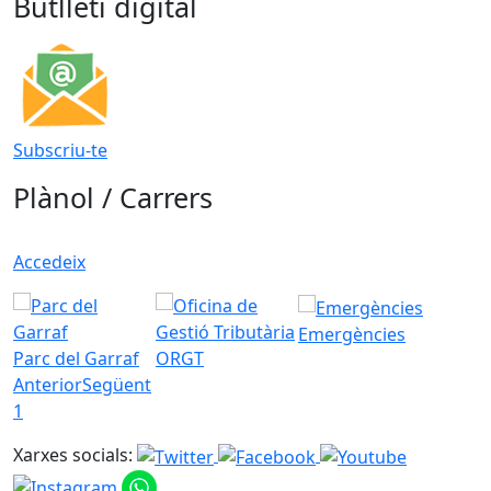
Butlletí digital
Subscriu-te
Plànol / Carrers
Accedeix
Emergències
Parc del Garraf
ORGT
Anterior
Següent
1
Xarxes socials: