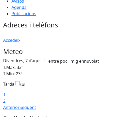
Avisos
Agenda
Publicacions
Adreces i telèfons
Accedeix
Meteo
Divendres, 7 d’agost
D
T.Màx: 33°
T
T.Min: 23°
T
Tarda
1
2
Anterior
Següent