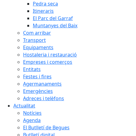
Pedra seca
Itineraris
El Parc del Garraf
Muntanyes del Baix
Com arribar
Transport
Equipaments
Hostaleria i restauració
Empreses i comerços
Entitats
Festes i fires
Agermanaments
Emergències
Adreces i telèfons
Actualitat
Notícies
Agenda
El Butlletí de Begues
Butlletí digital