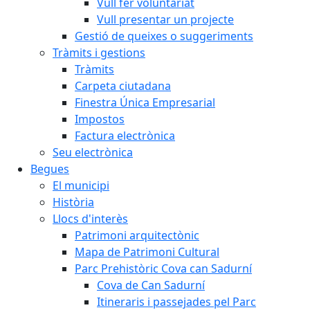
Vull fer voluntariat
Vull presentar un projecte
Gestió de queixes o suggeriments
Tràmits i gestions
Tràmits
Carpeta ciutadana
Finestra Única Empresarial
Impostos
Factura electrònica
Seu electrònica
Begues
El municipi
Història
Llocs d'interès
Patrimoni arquitectònic
Mapa de Patrimoni Cultural
Parc Prehistòric Cova can Sadurní
Cova de Can Sadurní
Itineraris i passejades pel Parc