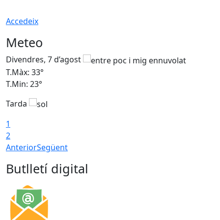
Accedeix
Meteo
Divendres, 7 d’agost
D
T.Màx: 33°
T
T.Min: 23°
T
Tarda
1
2
Anterior
Següent
Butlletí digital