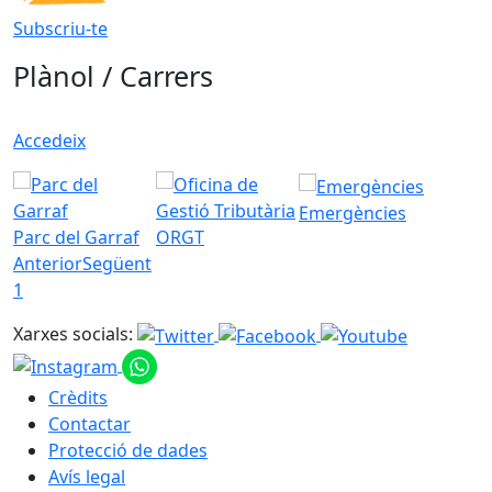
Subscriu-te
Plànol / Carrers
Accedeix
Emergències
Parc del Garraf
ORGT
Anterior
Següent
1
Xarxes socials:
Crèdits
Contactar
Protecció de dades
Avís legal