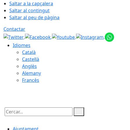
Saltar a la capçalera
Saltar al contingut
Saltar al peu de pàgina
Contactar
Idiomes
Català
Castellà
Anglès
Alemany
Francès
07.08.2026 | 02:44
Cercar:
Ajuntament