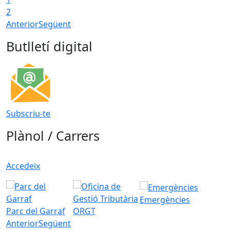
2
Anterior
Següent
Butlletí digital
Subscriu-te
Plànol / Carrers
Accedeix
Emergències
Parc del Garraf
ORGT
Anterior
Següent