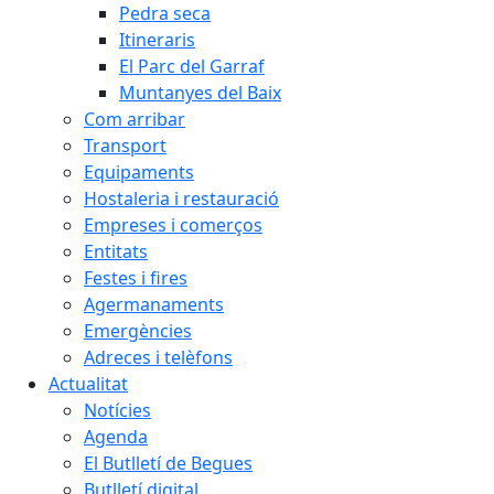
Pedra seca
Itineraris
El Parc del Garraf
Muntanyes del Baix
Com arribar
Transport
Equipaments
Hostaleria i restauració
Empreses i comerços
Entitats
Festes i fires
Agermanaments
Emergències
Adreces i telèfons
Actualitat
Notícies
Agenda
El Butlletí de Begues
Butlletí digital