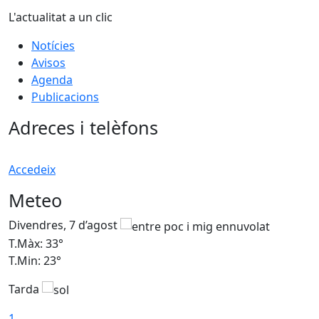
L'actualitat a un clic
Notícies
Avisos
Agenda
Publicacions
Adreces i telèfons
Accedeix
Meteo
Divendres, 7 d’agost
D
T.Màx: 33°
T
T.Min: 23°
T
Tarda
1