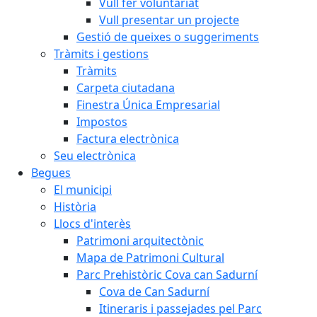
Vull fer voluntariat
Vull presentar un projecte
Gestió de queixes o suggeriments
Tràmits i gestions
Tràmits
Carpeta ciutadana
Finestra Única Empresarial
Impostos
Factura electrònica
Seu electrònica
Begues
El municipi
Història
Llocs d'interès
Patrimoni arquitectònic
Mapa de Patrimoni Cultural
Parc Prehistòric Cova can Sadurní
Cova de Can Sadurní
Itineraris i passejades pel Parc