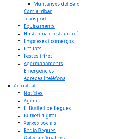
Muntanyes del Baix
Com arribar
Transport
Equipaments
Hostaleria i restauració
Empreses i comerços
Entitats
Festes i fires
Agermanaments
Emergències
Adreces i telèfons
Actualitat
Notícies
Agenda
El Butlletí de Begues
Butlletí digital
Xarxes socials
Ràdio Begues
Galeria d'imatges