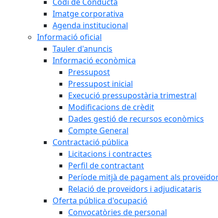
Codi de Conducta
Imatge corporativa
Agenda institucional
Informació oficial
Tauler d'anuncis
Informació econòmica
Pressupost
Pressupost inicial
Execució pressupostària trimestral
Modificacions de crèdit
Dades gestió de recursos econòmics
Compte General
Contractació pública
Licitacions i contractes
Perfil de contractant
Període mitjà de pagament als proveïdo
Relació de proveïdors i adjudicataris
Oferta pública d'ocupació
Convocatòries de personal