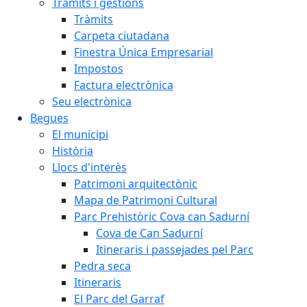
Tràmits i gestions
Tràmits
Carpeta ciutadana
Finestra Única Empresarial
Impostos
Factura electrònica
Seu electrònica
Begues
El municipi
Història
Llocs d'interès
Patrimoni arquitectònic
Mapa de Patrimoni Cultural
Parc Prehistòric Cova can Sadurní
Cova de Can Sadurní
Itineraris i passejades pel Parc
Pedra seca
Itineraris
El Parc del Garraf