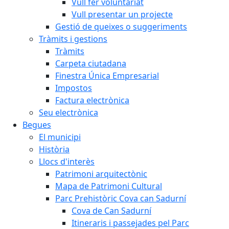
Vull fer voluntariat
Vull presentar un projecte
Gestió de queixes o suggeriments
Tràmits i gestions
Tràmits
Carpeta ciutadana
Finestra Única Empresarial
Impostos
Factura electrònica
Seu electrònica
Begues
El municipi
Història
Llocs d'interès
Patrimoni arquitectònic
Mapa de Patrimoni Cultural
Parc Prehistòric Cova can Sadurní
Cova de Can Sadurní
Itineraris i passejades pel Parc