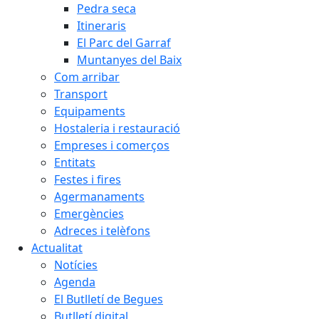
Pedra seca
Itineraris
El Parc del Garraf
Muntanyes del Baix
Com arribar
Transport
Equipaments
Hostaleria i restauració
Empreses i comerços
Entitats
Festes i fires
Agermanaments
Emergències
Adreces i telèfons
Actualitat
Notícies
Agenda
El Butlletí de Begues
Butlletí digital