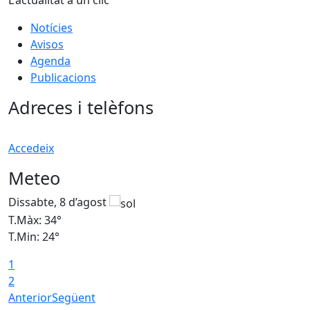
L'actualitat a un clic
Notícies
Avisos
Agenda
Publicacions
Adreces i telèfons
Accedeix
Meteo
Dissabte, 8 d’agost
D
T.Màx: 34°
T
T.Min: 24°
T
1
2
Anterior
Següent