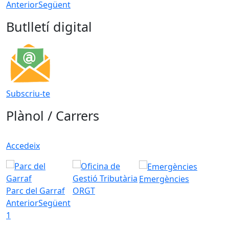
Anterior
Següent
Butlletí digital
Subscriu-te
Plànol / Carrers
Accedeix
Emergències
Parc del Garraf
ORGT
Anterior
Següent
1