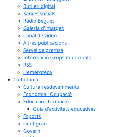
Butlletí digital
Xarxes socials
Ràdio Begues
Galeria d'imatges
Canal de vídeo
Altres publicacions
Servei de premsa
Informació Grups municipals
RSS
Hemeroteca
Ciutadania
Cultura i esdeveniments
Economia i Ocupació
Educació i formació
Guia d'activitats educatives
Esports
Gent gran
Govern