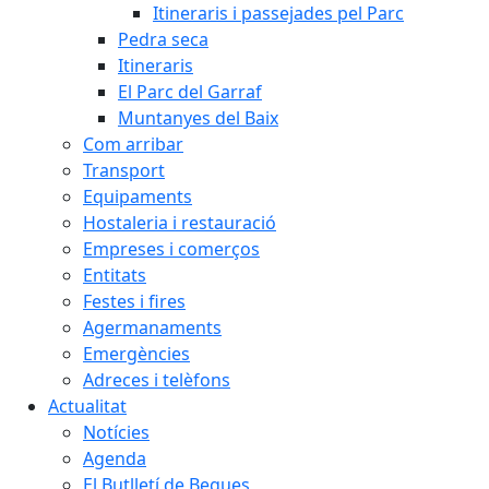
Itineraris i passejades pel Parc
Pedra seca
Itineraris
El Parc del Garraf
Muntanyes del Baix
Com arribar
Transport
Equipaments
Hostaleria i restauració
Empreses i comerços
Entitats
Festes i fires
Agermanaments
Emergències
Adreces i telèfons
Actualitat
Notícies
Agenda
El Butlletí de Begues