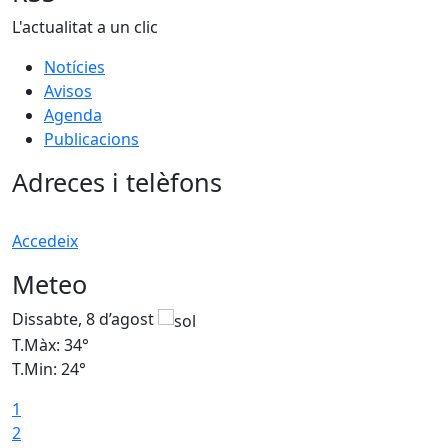
L'actualitat a un clic
Notícies
Avisos
Agenda
Publicacions
Adreces i telèfons
Accedeix
Meteo
Dissabte, 8 d’agost
D
T.Màx: 34°
T
T.Min: 24°
T
1
2