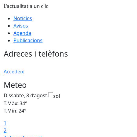
L'actualitat a un clic
Notícies
Avisos
Agenda
Publicacions
Adreces i telèfons
Accedeix
Meteo
Dissabte, 8 d’agost
D
T.Màx: 34°
T
T.Min: 24°
T
1
2