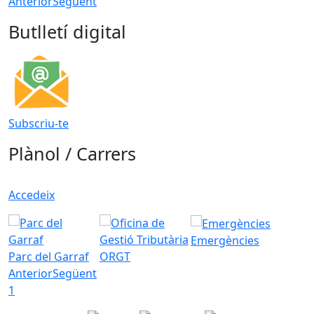
Anterior
Següent
Butlletí digital
Subscriu-te
Plànol / Carrers
Accedeix
Emergències
Parc del Garraf
ORGT
Anterior
Següent
1