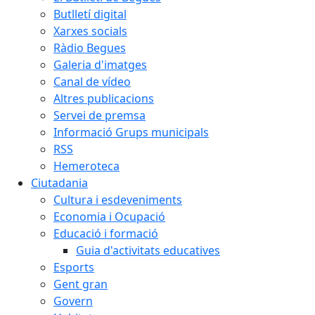
Butlletí digital
Xarxes socials
Ràdio Begues
Galeria d'imatges
Canal de vídeo
Altres publicacions
Servei de premsa
Informació Grups municipals
RSS
Hemeroteca
Ciutadania
Cultura i esdeveniments
Economia i Ocupació
Educació i formació
Guia d'activitats educatives
Esports
Gent gran
Govern