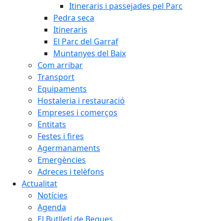
Itineraris i passejades pel Parc
Pedra seca
Itineraris
El Parc del Garraf
Muntanyes del Baix
Com arribar
Transport
Equipaments
Hostaleria i restauració
Empreses i comerços
Entitats
Festes i fires
Agermanaments
Emergències
Adreces i telèfons
Actualitat
Notícies
Agenda
El Butlletí de Begues