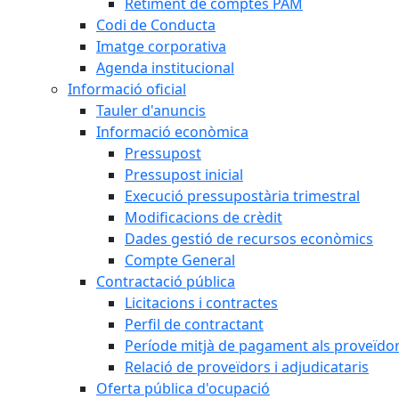
Retiment de comptes PAM
Codi de Conducta
Imatge corporativa
Agenda institucional
Informació oficial
Tauler d'anuncis
Informació econòmica
Pressupost
Pressupost inicial
Execució pressupostària trimestral
Modificacions de crèdit
Dades gestió de recursos econòmics
Compte General
Contractació pública
Licitacions i contractes
Perfil de contractant
Període mitjà de pagament als proveïdo
Relació de proveïdors i adjudicataris
Oferta pública d'ocupació