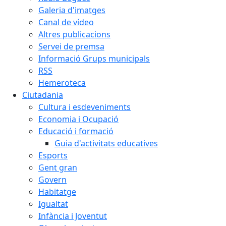
Galeria d'imatges
Canal de vídeo
Altres publicacions
Servei de premsa
Informació Grups municipals
RSS
Hemeroteca
Ciutadania
Cultura i esdeveniments
Economia i Ocupació
Educació i formació
Guia d'activitats educatives
Esports
Gent gran
Govern
Habitatge
Igualtat
Infància i Joventut