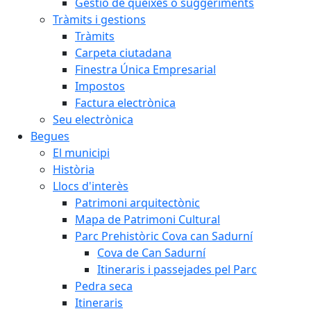
Gestió de queixes o suggeriments
Tràmits i gestions
Tràmits
Carpeta ciutadana
Finestra Única Empresarial
Impostos
Factura electrònica
Seu electrònica
Begues
El municipi
Història
Llocs d'interès
Patrimoni arquitectònic
Mapa de Patrimoni Cultural
Parc Prehistòric Cova can Sadurní
Cova de Can Sadurní
Itineraris i passejades pel Parc
Pedra seca
Itineraris