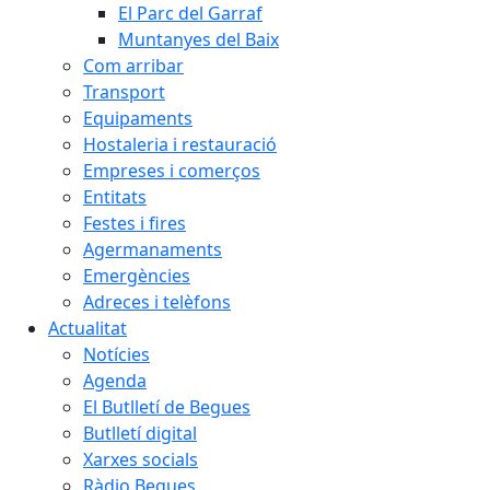
El Parc del Garraf
Muntanyes del Baix
Com arribar
Transport
Equipaments
Hostaleria i restauració
Empreses i comerços
Entitats
Festes i fires
Agermanaments
Emergències
Adreces i telèfons
Actualitat
Notícies
Agenda
El Butlletí de Begues
Butlletí digital
Xarxes socials
Ràdio Begues