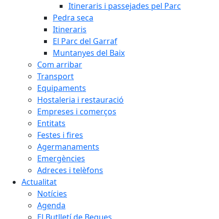
Itineraris i passejades pel Parc
Pedra seca
Itineraris
El Parc del Garraf
Muntanyes del Baix
Com arribar
Transport
Equipaments
Hostaleria i restauració
Empreses i comerços
Entitats
Festes i fires
Agermanaments
Emergències
Adreces i telèfons
Actualitat
Notícies
Agenda
El Butlletí de Begues