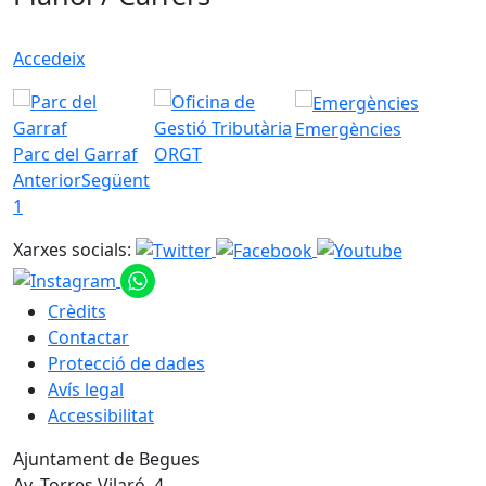
Accedeix
Emergències
Parc del Garraf
ORGT
Anterior
Següent
1
Xarxes socials:
Crèdits
Contactar
Protecció de dades
Avís legal
Accessibilitat
Ajuntament de Begues
Av. Torres Vilaró, 4