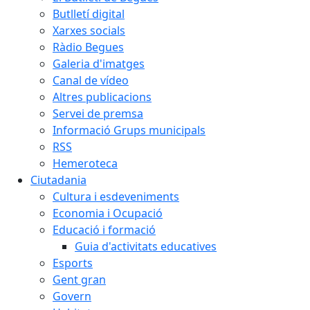
Butlletí digital
Xarxes socials
Ràdio Begues
Galeria d'imatges
Canal de vídeo
Altres publicacions
Servei de premsa
Informació Grups municipals
RSS
Hemeroteca
Ciutadania
Cultura i esdeveniments
Economia i Ocupació
Educació i formació
Guia d'activitats educatives
Esports
Gent gran
Govern