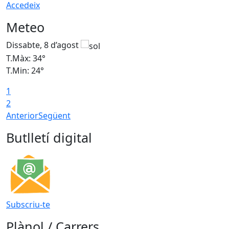
Accedeix
Meteo
Dissabte, 8 d’agost
D
T.Màx: 34°
T
T.Min: 24°
T
1
2
Anterior
Següent
Butlletí digital
Subscriu-te
Plànol / Carrers