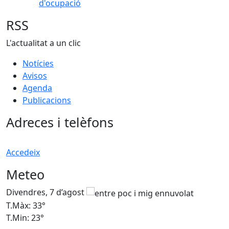
d'ocupació
RSS
L'actualitat a un clic
Notícies
Avisos
Agenda
Publicacions
Adreces i telèfons
Accedeix
Meteo
Divendres, 7 d’agost
D
T.Màx: 33°
T
T.Min: 23°
T