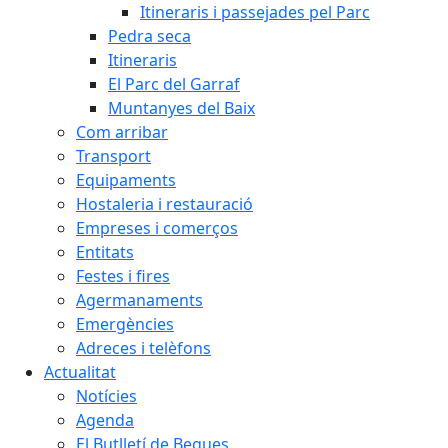
Itineraris i passejades pel Parc
Pedra seca
Itineraris
El Parc del Garraf
Muntanyes del Baix
Com arribar
Transport
Equipaments
Hostaleria i restauració
Empreses i comerços
Entitats
Festes i fires
Agermanaments
Emergències
Adreces i telèfons
Actualitat
Notícies
Agenda
El Butlletí de Begues