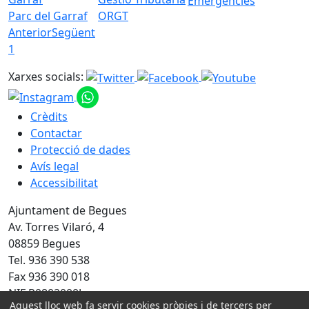
Emergències
Parc del Garraf
ORGT
Anterior
Següent
1
Xarxes socials:
Crèdits
Contactar
Protecció de dades
Avís legal
Accessibilitat
Ajuntament de Begues
Av. Torres Vilaró, 4
08859 Begues
Tel. 936 390 538
Fax 936 390 018
NIF P0802000J
Aquest lloc web fa servir cookies pròpies i de tercers per